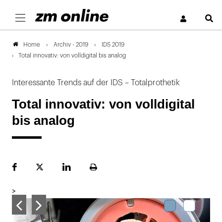
S
Archiv - 2019
IDS 2019
Home
Total innovativ: von volldigital bis analog
Interessante Trends auf der IDS – Totalprothetik
Total innovativ: von volldigital
bis analog
Facebook
Plattform
LinekdIn
Seite
X
ausdrucken
>