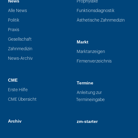
News
Prophylaxe
Alle News
Funktionsdiagnostik
Politik
Ästhetische Zahnmedizin
Praxis
Gesellschaft
Markt
Zahnmedizin
Marktanzeigen
News-Archiv
Firmenverzeichnis
CME
Termine
Erste Hilfe
Anleitung zur
CME Übersicht
Termineingabe
Archiv
zm-starter