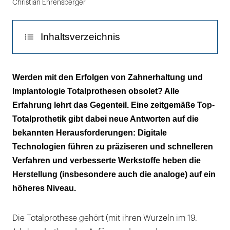
Christian Ehrensberger
Inhaltsverzeichnis
Die kritische Masse an digitalen Systemen ist
Werden mit den Erfolgen von Zahnerhaltung und
erreicht
Implantologie Totalprothesen obsolet? Alle
Erfahrung lehrt das Gegenteil. Eine zeitgemäße Top-
Wachseinprobe ohne Wachs, am Monitor statt
Totalprothetik gibt dabei neue Antworten auf die
im Mund
bekannten Herausforderungen: Digitale
Literatur:
Technologien führen zu präziseren und schnelleren
Verfahren und verbesserte Werkstoffe heben die
Herstellung (insbesondere auch die analoge) auf ein
höheres Niveau.
Die Totalprothese gehört (mit ihren Wurzeln im 19.