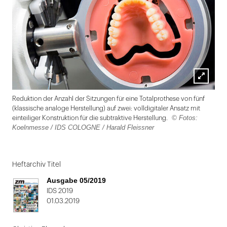
Lightbox
Reduktion der Anzahl der Sitzungen für eine Totalprothese von fünf
öffnen
(klassische analoge Herstellung) auf zwei: volldigitaler Ansatz mit
© Fotos:
einteiliger Konstruktion für die subtraktive Herstellung.
Koelnmesse / IDS COLOGNE / Harald Fleissner
Folie
1
Heftarchiv Titel
von
Ausgabe 05/2019
2
IDS 2019
01.03.2019