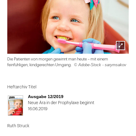
Lightbox
Die Patienten von morgen gewinnt man heute – mit einem
öffnen
© Adobe-Stock - sarymsakov
feinfühligen, kindgerechten Umgang.
Folie
1
Heftarchiv Titel
von
Ausgabe 12/2019
2
Neue Ära in der Prophylaxe beginnt
16.06.2019
Ruth Struck