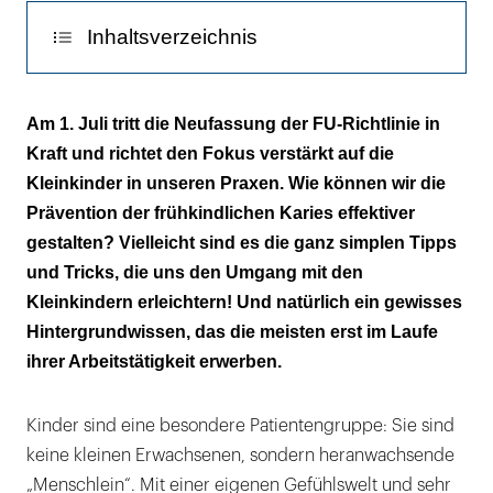
Inhaltsverzeichnis
Für die Kinderecke brauchen Sie keinen
Am 1. Juli tritt die Neufassung der FU-Richtlinie in
Architekten
Kraft und richtet den Fokus verstärkt auf die
Kleinkinder in unseren Praxen. Wie können wir die
Deckenbild, Handpuppe,
Prävention der frühkindlichen Karies effektiver
Überraschungsbeutel
gestalten? Vielleicht sind es die ganz simplen Tipps
Die 1-kg-Haribo-Box gehört nicht ins
und Tricks, die uns den Umgang mit den
Kinderzimmer!
Kleinkindern erleichtern! Und natürlich ein gewisses
Hintergrundwissen, das die meisten erst im Laufe
Flummis zur Belohnung
ihrer Arbeitstätigkeit erwerben.
Kinder sind eine besondere Patientengruppe: Sie sind
keine kleinen Erwachsenen, sondern heranwachsende
„Menschlein“. Mit einer eigenen Gefühlswelt und sehr