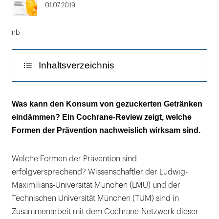
01.07.2019
nb
Inhaltsverzeichnis
Die Lebensmittelampel funktioniert - die
Was kann den Konsum von gezuckerten Getränken
freiwillige Selbstverpflichtung der Softdrink-
eindämmen? Ein Cochrane-Review zeigt, welche
Hersteller nicht!
Formen der Prävention nachweislich wirksam sind.
Am wenigsten geeignet: eine
Welche Formen der Prävention sind
Selbstverpflichtung der
erfolgversprechend? Wissenschaftler der Ludwig-
Lebensmittelindustrie
Maximilians-Universität München (LMU) und der
Technischen Universität München (TUM) sind in
Zusammenarbeit mit dem Cochrane-Netzwerk dieser