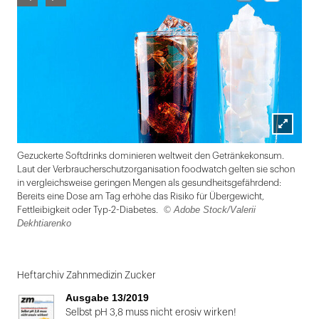
Lightbox
Gezuckerte Softdrinks dominieren weltweit den Getränkekonsum.
öffnen
Laut der Verbraucherschutzorganisation foodwatch gelten sie schon
in vergleichsweise geringen Mengen als gesundheitsgefährdend:
Bereits eine Dose am Tag erhöhe das Risiko für Übergewicht,
© Adobe Stock/Valerii
Fettleibigkeit oder Typ-2-Diabetes.
Dekhtiarenko
Folie
1
Heftarchiv Zahnmedizin Zucker
von
Ausgabe 13/2019
2
Selbst pH 3,8 muss nicht erosiv wirken!