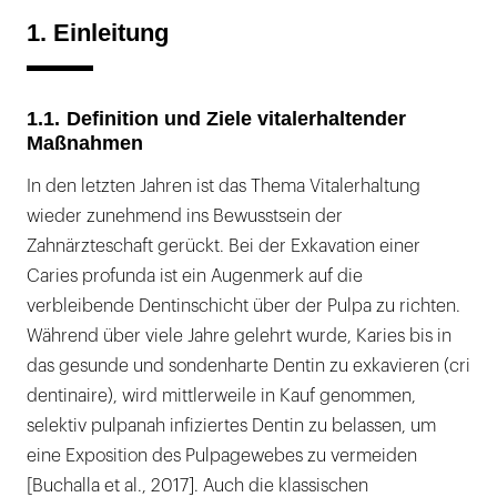
8. Vitalerhaltung nach kariesbedingter
1. Einleitung
Pulpaexposition
9. Nachkontrollen und Erfolgsraten
1.1. Definition und Ziele vitalerhaltender
10. Abschließende Bewertung
Maßnahmen
Literaturliste
In den letzten Jahren ist das Thema Vitalerhaltung
wieder zunehmend ins Bewusstsein der
Zahnärzteschaft gerückt. Bei der Exkavation einer
Caries profunda ist ein Augenmerk auf die
verbleibende Dentinschicht über der Pulpa zu richten.
Während über viele Jahre gelehrt wurde, Karies bis in
das gesunde und sondenharte Dentin zu exkavieren (cri
dentinaire), wird mittlerweile in Kauf genommen,
selektiv pulpanah infiziertes Dentin zu belassen, um
eine Exposition des Pulpagewebes zu vermeiden
[Buchalla et al., 2017]. Auch die klassischen