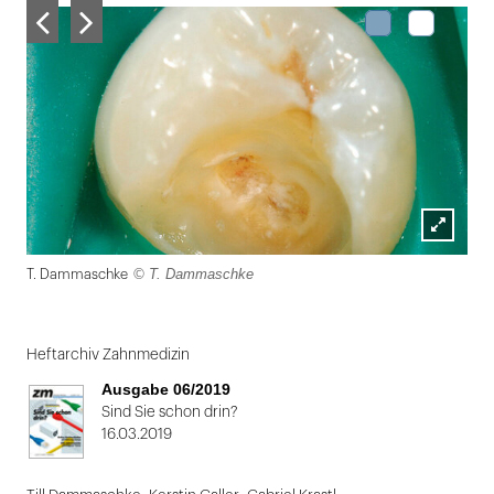
Lightbox
© T. Dammaschke
T. Dammaschke
öffnen
Folie
1
Heftarchiv Zahnmedizin
von
Ausgabe 06/2019
2
Sind Sie schon drin?
16.03.2019