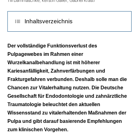
Till Dammaschke
,
Kerstin Galler
,
Gabriel Krastl
Inhaltsverzeichnis
1. Einleitung
Der vollständige Funktionsverlust des
Pulpagewebes im Rahmen einer
2. Indikation
Wurzelkanalbehandlung ist mit höherer
3. Indirekte Überkappung
Kariesanfälligkeit, Zahnverfärbungen und
Frakturgefahren verbunden. Deshalb solle man die
4. Direkte Überkappung
Chancen zur Vitalerhaltung nutzen. Die Deutsche
Gesellschaft für Endodontologie und zahnärztliche
5. Pulpotomie
Traumatologie beleuchtet den aktuellen
6. Überkappungsmaterialien
Wissensstand zu vitalerhaltenden Maßnahmen der
Pulpa und gibt darauf basierende Empfehlungen
7. Vitalerhaltung nach traumabedingter
zum klinischen Vorgehen.
Pulpaexposition