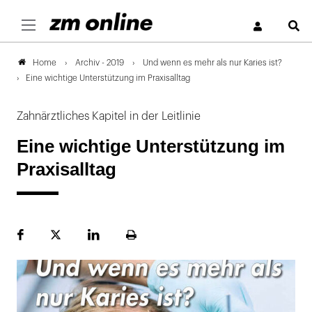
S
Archiv - 2019
Und wenn es mehr als nur Karies ist?
Home
Eine wichtige Unterstützung im Praxisalltag
Zahnärztliches Kapitel in der Leitlinie
Eine wichtige Unterstützung im
Praxisalltag
Facebook
Plattform
LinekdIn
Seite
X
ausdrucken