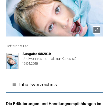
Lightbox
öffnen
Heftarchiv Titel
Ausgabe 08/2019
Und wenn es mehr als nur Karies ist?
16.04.2019
Inhaltsverzeichnis
Wo ist die Grenze zwischen Karies und
Die Erläuterungen und Handlungsempfehlungen im
Vernachlässigung?