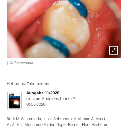
Lightbox
© Santamaría
|
öffnen
Heftarchiv Zahnmedizin
Ausgabe 11/2020
Licht am Ende des Tunnels?
01.06.2020
Ruth M. Santamaría
,
Julian Schmoeckel
,
Ahmad Al Masri
,
Ali Al-Ani
,
Mohamed Baider
,
Roger Basner
,
Flora Hashemi
,