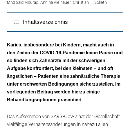
Mhd Said Mourad
,
Annina Vielhauer
,
Christian H. Splieth
Inhaltsverzeichnis
Aerosolarme zahnärztliche Maßnahmen
Karies, insbesondere bei Kindern, macht auch in
den Zeiten der COVID-19-Pandemie keine Pause und
Fazit
so finden sich Zahnärzte mit der schwierigen
Literaturliste
Aufgabe konfrontiert, bei den kleinsten – und oft
ängstlichen – Patienten eine zahnärztliche Therapie
unter erschwerten Bedingungen sicherzustellen. Im
vorliegenden Beitrag werden hierzu einige
Behandlungsoptionen präsentiert.
Das Aufkommen von SARS-CoV-2 hat der Gesellschaft
vielfältige Verhaltensänderungen in nahezu allen