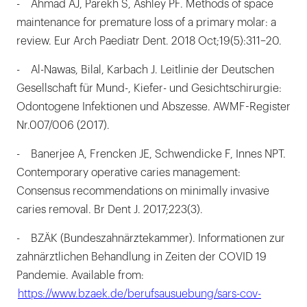
- Ahmad AJ, Parekh S, Ashley PF. Methods of space
maintenance for premature loss of a primary molar: a
review. Eur Arch Paediatr Dent. 2018 Oct;19(5):311–20.
- Al-Nawas, Bilal, Karbach J. Leitlinie der Deutschen
Gesellschaft für Mund-, Kiefer- und Gesichtschirurgie:
Odontogene Infektionen und Abszesse. AWMF-Register
Nr.007/006 (2017).
- Banerjee A, Frencken JE, Schwendicke F, Innes NPT.
Contemporary operative caries management:
Consensus recommendations on minimally invasive
caries removal. Br Dent J. 2017;223(3).
- BZÄK (Bundeszahnärztekammer). Informationen zur
zahnärztlichen Behandlung in Zeiten der COVID 19
Pandemie. Available from:
https://www.bzaek.de/berufsausuebung/sars-cov-