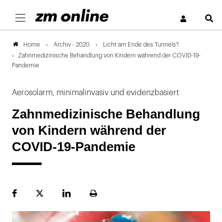
S
Archiv - 2020
Licht am Ende des Tunnels?
Home
Zahnmedizinische Behandlung von Kindern während der COVID-19-
Pandemie
Aerosolarm, minimalinvasiv und evidenzbasiert
Zahnmedizinische Behandlung
von Kindern während der
COVID-19-Pandemie
Facebook
Plattform
LinekdIn
Seite
X
ausdrucken