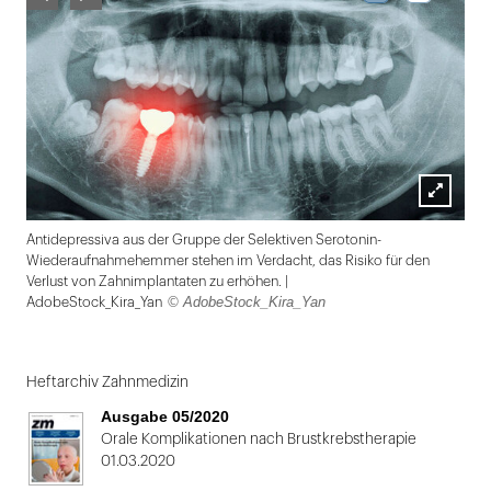
Lightbox
Antidepressiva aus der Gruppe der Selektiven Serotonin-
öffnen
Wiederaufnahmehemmer stehen im Verdacht, das Risiko für den
Verlust von Zahnimplantaten zu erhöhen. |
© AdobeStock_Kira_Yan
AdobeStock_Kira_Yan
Folie
1
Heftarchiv Zahnmedizin
von
Ausgabe 05/2020
2
Orale Komplikationen nach Brustkrebstherapie
01.03.2020