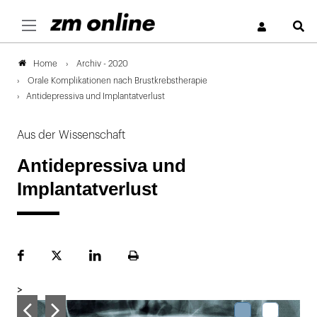
S
Archiv - 2020
Home
Orale Komplikationen nach Brustkrebstherapie
Antidepressiva und Implantatverlust
Aus der Wissenschaft
Antidepressiva und
Implantatverlust
Facebook
Plattform
LinekdIn
Seite
X
ausdrucken
>