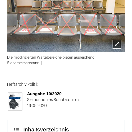
Lightbox
Die modifizierten Wartebereiche bieten ausreichend
öffnen
Sicherheitsabstand. |
Folie
1
Heftarchiv Politik
von
Ausgabe 10/2020
2
Sie nennen es Schutzschirm
16.05.2020
Inhaltsverzeichnis