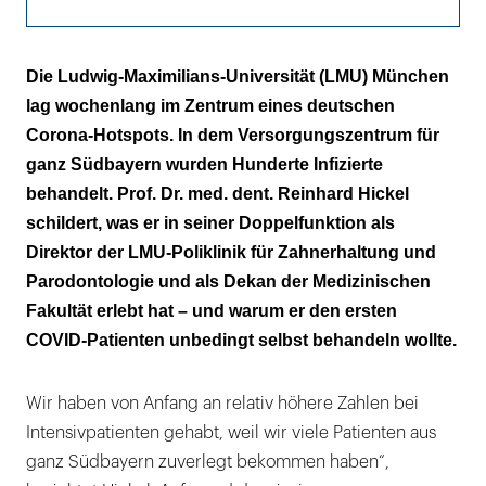
Trockenübungen zur Vorbereitung
Die Ludwig-Maximilians-Universität (LMU) München
lag wochenlang im Zentrum eines deutschen
Jeden Tag werden mehr als 20.000 MNS
Corona-Hotspots. In dem Versorgungszentrum für
verbraucht
ganz Südbayern wurden Hunderte Infizierte
behandelt. Prof. Dr. med. dent. Reinhard Hickel
schildert, was er in seiner Doppelfunktion als
Direktor der LMU-Poliklinik für Zahnerhaltung und
Parodontologie und als Dekan der Medizinischen
Fakultät erlebt hat – und warum er den ersten
COVID-Patienten unbedingt selbst behandeln wollte.
Wir haben von Anfang an relativ höhere Zahlen bei
Intensivpatienten gehabt, weil wir viele Patienten aus
ganz Südbayern zuverlegt bekommen haben“,