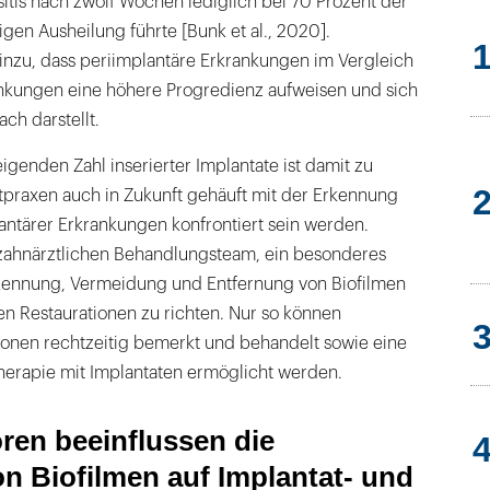
tis nach zwölf Wochen lediglich bei 70 Prozent der
igen Ausheilung führte [Bunk et al., 2020].
zu, dass periimplantäre Erkrankungen im Vergleich
nkungen eine höhere Progredienz aufweisen und sich
ach darstellt.
igenden Zahl inserierter Implantate ist damit zu
tpraxen auch in Zukunft gehäuft mit der Erkennung
antärer Erkrankungen konfrontiert sein werden.
zahnärztlichen Behandlungsteam, ein besonderes
kennung, Vermeidung und Entfernung von Biofilmen
n Restaurationen zu richten. Nur so können
ionen rechtzeitig bemerkt und behandelt sowie eine
therapie mit Implantaten ermöglicht werden.
ren beeinflussen die
n Biofilmen auf Implantat- und