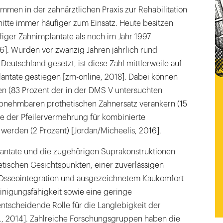
mmen in der zahnärztlichen Praxis zur Rehabilitation
itte immer häufiger zum Einsatz. Heute besitzen
iger Zahnimplantate als noch im Jahr 1997
6]. Wurden vor zwanzig Jahren jährlich rund
Deutschland gesetzt, ist diese Zahl mittlerweile auf
plantate gestiegen [zm-online, 2018]. Dabei können
en (83 Prozent der in der DMS V untersuchten
abnehmbaren prothetischen Zahnersatz verankern (15
ne der Pfeilervermehrung für kombinierte
werden (2 Prozent) [Jordan/Micheelis, 2016].
antate und die zugehörigen Suprakonstruktionen
etischen Gesichtspunkten, einer zuverlässigen
en Osseointegration und ausgezeichnetem Kaukomfort
einigungsfähigkeit sowie eine geringe
ntscheidende Rolle für die Langlebigkeit der
l., 2014]. Zahlreiche Forschungsgruppen haben die