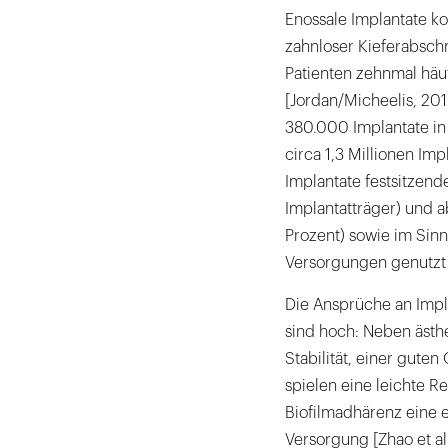
Enossale Implantate ko
zahnloser Kieferabschn
Patienten zehnmal häuf
[Jordan/Micheelis, 201
380.000 Implantate in 
circa 1,3 Millionen Im
Implantate festsitzend
Implantatträger) und 
Prozent) sowie im Sin
Versorgungen genutzt 
Die Ansprüche an Impl
sind hoch: Neben ästh
Stabilität, einer gut
spielen eine leichte R
Biofilmadhärenz eine e
Versorgung [Zhao et a