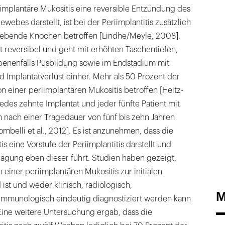
implantäre Mukositis eine reversible Entzündung des
ebes darstellt, ist bei der Periimplantitis zusätzlich
gebende Knochen betroffen [Lindhe/Meyle, 2008].
gt reversibel und geht mit erhöhten Taschentiefen,
enenfalls Pusbildung sowie im Endstadium mit
 Implantatverlust einher. Mehr als 50 Prozent der
n einer periimplantären Mukositis betroffen [Heitz-
jedes zehnte Implantat und jeder fünfte Patient mit
 nach einer Tragedauer von fünf bis zehn Jahren
ombelli et al., 2012]. Es ist anzunehmen, dass die
s eine Vorstufe der Periimplantitis darstellt und
ägung eben dieser führt. Studien haben gezeigt,
einer periimplantären Mukositis zur initialen
d ist und weder klinisch, radiologisch,
M
immunologisch eindeutig diagnostiziert werden kann
Eine weitere Untersuchung ergab, dass die