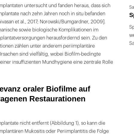
mplantaten untersucht und fanden heraus, dass sich
Sa
mplantate nach zehn Jahren noch in situ befanden
S
inivasan et al., 2017; Norowski/Bumgardner, 2009].
Sp
nische sowie biologische Komplikationen im
we
lantatversorgungen herausfordernd sein. Zu den
S
tionen zählen unter anderem periimplantäre
sachen sind vielfältig, wobei Biofilm-bedingte
iner insuffizienten Mundhygiene eine zentrale Rolle
evanz oraler Biofilme auf
ragenen Restaurationen
plantate nicht entfernt (Abbildung 1), so kann die
mplantären Mukositis oder Periimplantitis die Folge