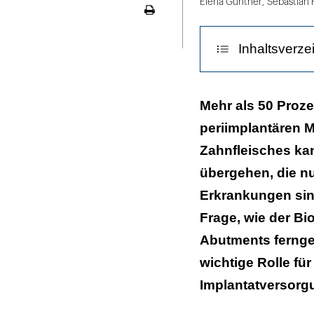
Elena Günther
,
Sebastian 
Seite
ausdrucken
Inhaltsverze
Klinische Rele
Mehr als 50 Proze
Restaurationen
periimplantären M
Welche Faktore
Zahnfleisches kan
Implantat- und
übergehen, die nu
Erkrankungen sind
Therapieoption
Entzündungen
Frage, wie der Bi
Abutments ferngeh
Fazit
wichtige Rolle fü
Literaturliste
Implantatversorg