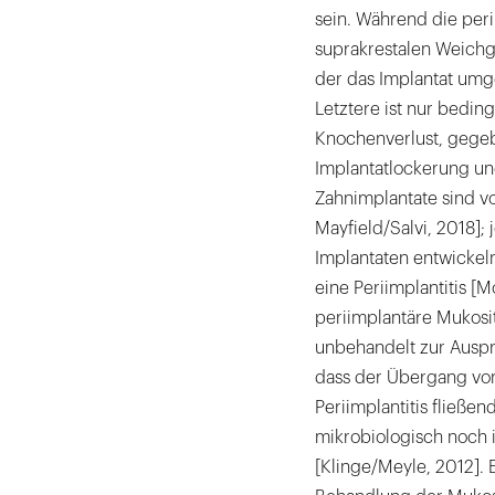
sein. Während die peri
suprakrestalen Weichgew
der das Implantat um
Letztere ist nur bedin
Knochenverlust, gegeb
Implantatlockerung und
Zahnimplantate sind vo
Mayfield/Salvi, 2018]; 
Implantaten entwickeln
eine Periimplantitis [M
periimplantäre Mukositi
unbehandelt zur Auspr
dass der Übergang von 
Periimplantitis fließen
mikrobiologisch noch 
[Klinge/Meyle, 2012]. 