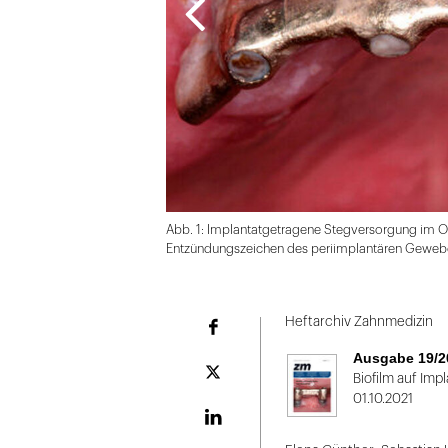
Abb. 1: Implantatgetragene Stegversorgung im O
Entzündungszeichen des periimplantären Gewe
Folie
1
Heftarchiv Zahnmedizin
Facebook
von
Ausgabe 19/2
2
Plattform
Biofilm auf Im
X
01.10.2021
LinekdIn