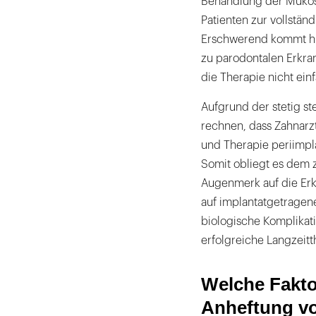
Behandlung der Mukosi
Patienten zur vollständ
Erschwerend kommt hin
zu parodontalen Erkra
die Therapie nicht einf
Aufgrund der stetig ste
rechnen, dass Zahnarz
und Therapie periimpl
Somit obliegt es dem 
Augenmerk auf die Er
auf implantatgetragene
biologische Komplikat
erfolgreiche Langzeit
Welche Fakto
Anheftung vo