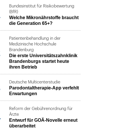
Bundesinstitut für Risikobewertung
1
(BfR)
Welche Mikronährstoffe braucht
die Generation 65+?
Patientenbehandlung in der
Medizinische Hochschule
2
Brandenburg
Die erste Universitätszahnklinik
Brandenburgs startet heute
ihren Betrieb
Deutsche Multicenterstudie
3
Parodontaltherapie-App verfehlt
Erwartungen
Reform der Gebührenordnung für
4
Ärzte
Entwurf für GOÄ-Novelle erneut
überarbeitet