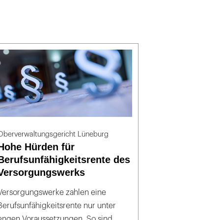
Oberverwaltungsgericht Lüneburg
Hohe Hürden für
Berufsunfähigkeitsrente des
Versorgungswerks
Versorgungswerke zahlen eine
Berufsunfähigkeitsrente nur unter
engen Voraussetzungen. So sind