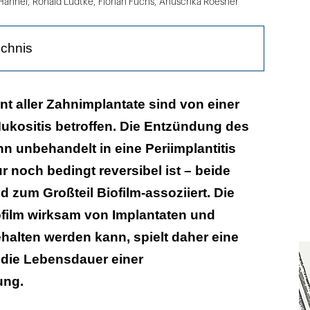
Hahnel
,
Ronald Lüdtke
,
Florian Fuchs
,
Anuschka Roesner
ichnis
vanz oraler Biofilme auf implantatgetragenen
nt aller Zahnimplantate sind von einer
ukositis betroffen. Die Entzündung des
n beeinflussen die Anheftung von Biofilmen auf
n unbehandelt in eine Periimplantitis
 Abutmentoberflächen?
r noch bedingt reversibel ist – beide
 zum Großteil Biofilm-assoziiert. Die
en bei periimplantären biofilm-assoziierten
ofilm wirksam von Implantaten und
alten werden kann, spielt daher eine
r die Lebensdauer einer
ung.