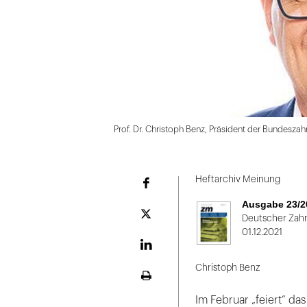
Prof. Dr. Christoph Benz, Präsident der Bundesz
Folie
1
Heftarchiv Meinung
Facebook
von
Ausgabe 23/2
2
Plattform
Deutscher Zahn
X
01.12.2021
LinekdIn
Christoph Benz
Seite
ausdrucken
Im Februar „feiert“ da