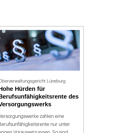
Oberverwaltungsgericht Lüneburg
Hohe Hürden für
Berufsunfähigkeitsrente des
Versorgungswerks
Versorgungswerke zahlen eine
Berufsunfähigkeitsrente nur unter
engen Voraussetzungen. So sind