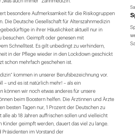
e „was auch immer“ Zahnmedizin.
Sa
rdert besondere Aufmerksamkeit für die Risikogruppen
S
n. Die Deutsche Gesellschaft für Alterszahnmedizin
Sp
gebedürftige in ihrer Häuslichkeit aktuell nur in
we
u besuchen. Geimpft oder genesen mit
S
em Schnelltest. Es gilt unbedingt zu verhindern,
it in der Pflege wieder in den Lockdown geschickt
etzt schon mehrfach geschehen ist.
edizin“ kommen in unserer Berufsbezeichnung vor.
 – und es ist natürlich mehr! – als ein
n können wir noch etwas anderes für unsere
können beim Boostern helfen. Die Ärztinnen und Ärzte
den besten Tagen nur, 1 Prozent der Deutschen zu
 alle ab 18 Jahren auffrischen sollen und vielleicht
n Kinder geimpft werden, dauert das viel zu lange.
d Präsidenten im Vorstand der