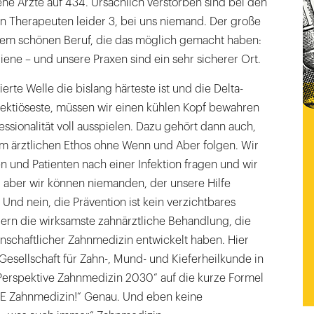
ne Ärzte auf 434. Ursächlich verstorben sind bei den
den Therapeuten leider 3, bei uns niemand. Der große
serem schönen Beruf, die das möglich gemacht haben:
ene – und unsere Praxen sind ein sehr sicherer Ort.
erte Welle die bislang härteste ist und die Delta-
nfektiöseste, müssen wir einen kühlen Kopf bewahren
ssionalität voll ausspielen. Dazu gehört dann auch,
m ärztlichen Ethos ohne Wenn und Aber folgen. Wir
n und Patienten nach einer Infektion fragen und wir
, aber wir können niemanden, der unsere Hilfe
Und nein, die Prävention ist kein verzichtbares
ern die wirksamste zahnärztliche Behandlung, die
enschaftlicher Zahnmedizin entwickelt haben. Hier
 Gesellschaft für Zahn-, Mund- und Kieferheilkunde in
erspektive Zahnmedizin 2030“ auf die kurze Formel
INE Zahnmedizin!“ Genau. Und eben keine