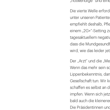
„notwendige“ und ein
Die vierte Welle erfo
unter unseren Patiente
empfiehlt deshalb, Pfle
einem „2G+“-Setting z
tagesaktuellem negativ
dass die Mundgesundhe
wird, wie das leider j
Der „Arzt“ und die „M
Wenn das mehr sein soll
Lippenbekenntnis, dan
Gesellschaft tun: Wir 
schaffen es selbst an 
impfen. Wenn sich jetzt
bald auch die kleinere
Die Präsidentinnen un