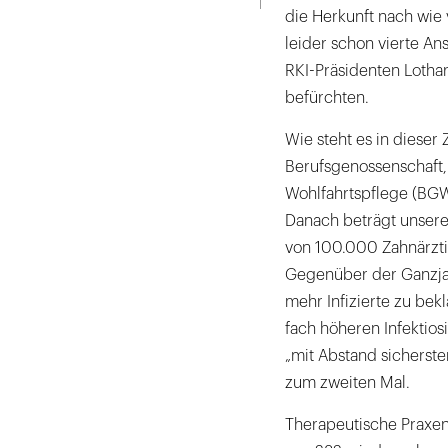
die Herkunft nach wie v
leider schon vierte An
RKI-Präsidenten Lothar
befürchten.
Wie steht es in dieser
Berufsgenossenschaft,
Wohlfahrtspflege (BGW),
Danach beträgt unsere 
von 100.000 Zahnärzt
Gegenüber der Ganzja
mehr Infizierte zu bek
fach höheren Infektios
„mit Abstand sicherst
zum zweiten Mal.
Therapeutische Praxe