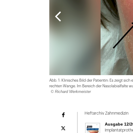
Abb. 1: Klinisches Bild der Patientin: Es zeigt s
rechten Wange. Im Bereich der Nasolabialfalte wur
© Richard Werkmeister
Folie
1
Heftarchiv Zahnmedizin
Facebook
von
Ausgabe 12/2
2
Plattform
Implantatproth