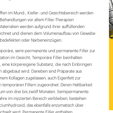
iffen im Mund-, Kiefer- und Gesichtsbereich werden
Behandlungen vor allem Filler-Therapien
-Materialien werden aufgrund ihrer auffüllenden
eichnet und dienen dem Volumenaufbau von Gewebe
ebsdefekten oder Narbeneinzügen.
poräre, semi-permanente und permanente Filler zur
on im Gesicht. Temporäre Filler beinhalten
, eine körpereigene Substanz, die nach Einbringen
h abgebaut wird. Daneben sind Präparate aus
enem Kollagen zugelassen, auch Eigenfett zur
 temporären Fillern zugeordnet. Deren Haltbarkeit
traum von drei bis zwölf Monaten. Semipermanente
 Jahre im injizierten Bereich verbleiben, bestehen
lciumhydroxid, das ebenfalls enzymatisch über
echselt wird. Permanente Filler enthalten