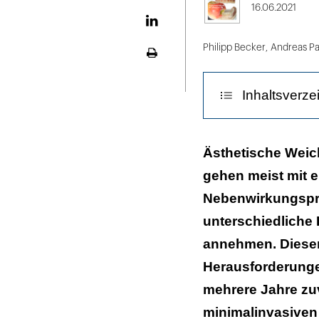
X
16.06.2021
LinekdIn
Philipp Becker
,
Andreas Pa
Seite
ausdrucken
Inhaltsverze
Diskussion
Ästhetische Weic
gehen meist mit 
Patientenfall
Nebenwirkungspro
Fazit für die Pr
unterschiedliche
Literaturliste
annehmen. Dieser 
Herausforderunge
mehrere Jahre zuv
minimalinvasiven E