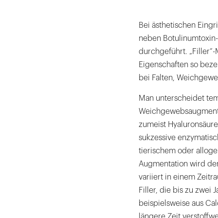
Bei ästhetischen Eingr
neben Botulinumtoxin-
durchgeführt. „Filler“
Eigenschaften so bez
bei Falten, Weichgew
Man unterscheidet tem
Weichgewebsaugmentati
zumeist Hyaluronsäure
sukzessive enzymatisc
tierischem oder allog
Augmentation wird den
variiert in einem Zei
Filler, die bis zu zwei
beispielsweise aus Ca
längere Zeit verstoffw