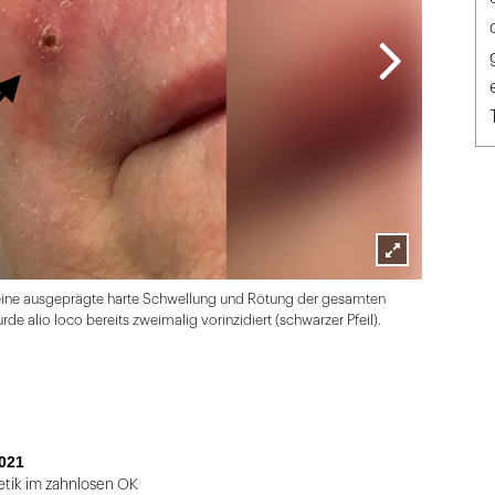
Lightbox
ich eine ausgeprägte harte Schwellung und Rötung der gesamten
öffnen
de alio loco bereits zweimalig vorinzidiert (schwarzer Pfeil).
021
etik im zahnlosen OK