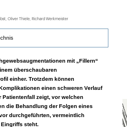
bst
,
Oliver Thiele
,
Richard Werkmeister
ichnis
hgewebsaugmentationen mit „Fillern“
einem überschaubaren
fil einher. Trotzdem können
axis
 Komplikationen einen schweren Verlauf
Patientenfall zeigt, vor welchen
n die Behandlung der Folgen eines
or durchgeführten, vermeintlich
ingriffs steht.