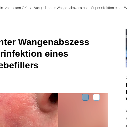
k im zahnlosen OK
Ausgedehnter Wangenabszess nach Superinfektion eines W
nter Wangenabszess
infektion eines
befillers