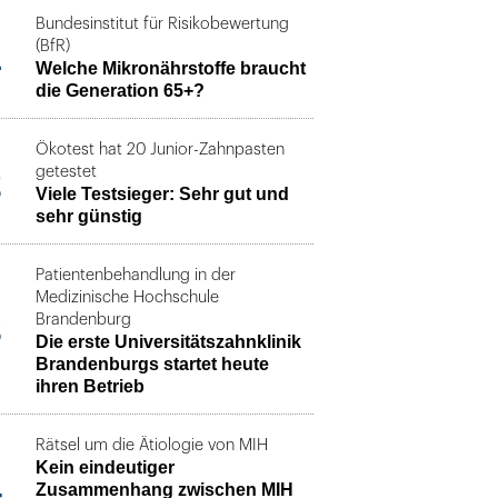
Bundesinstitut für Risikobewertung
1
(BfR)
Welche Mikronährstoffe braucht
die Generation 65+?
Ökotest hat 20 Junior-Zahnpasten
2
getestet
Viele Testsieger: Sehr gut und
sehr günstig
Patientenbehandlung in der
Medizinische Hochschule
3
Brandenburg
Die erste Universitätszahnklinik
Brandenburgs startet heute
ihren Betrieb
Rätsel um die Ätiologie von MIH
Kein eindeutiger
4
Zusammenhang zwischen MIH