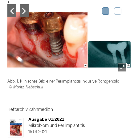
>
Lightbox
Abb. 1: Klinisches Bild einer Periimplantitis inklusive Röntgenbild
öffnen
© Moritz Kebschull
Folie
1
Heftarchiv Zahnmedizin
von
Ausgabe 01/2021
2
Mikrobiom und Periimplantitis
15.01.2021