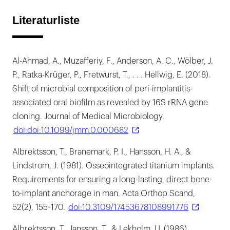
Literaturliste
Al-Ahmad, A., Muzafferiy, F., Anderson, A. C., Wölber, J.
P., Ratka-Krüger, P., Fretwurst, T., . . . Hellwig, E. (2018).
Shift of microbial composition of peri-implantitis-
associated oral biofilm as revealed by 16S rRNA gene
cloning. Journal of Medical Microbiology.
doi:doi:10.1099/jmm.0.000682
Albrektsson, T., Branemark, P. I., Hansson, H. A., &
Lindstrom, J. (1981). Osseointegrated titanium implants.
Requirements for ensuring a long-lasting, direct bone-
to-implant anchorage in man. Acta Orthop Scand,
52(2), 155-170.
doi:10.3109/17453678108991776
Albrektsson, T., Jansson, T., & Lekholm, U. (1986).