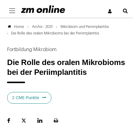
S
Archiv - 2021
Mikrobiom und Periimplantitis
Home
Die Rolle des oralen Mikrobioms bei der Periimplantitis
Fortbildung Mikrobiom
Die Rolle des oralen Mikrobioms
bei der Periimplantitis
2 CME-Punkte
Facebook
Plattform
LinekdIn
Seite
X
ausdrucken