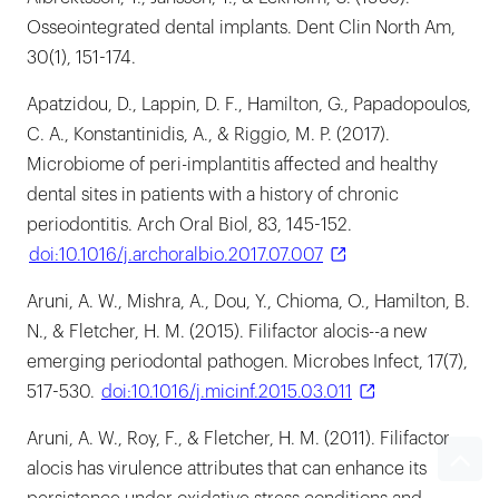
Osseointegrated dental implants. Dent Clin North Am,
30(1), 151-174.
Apatzidou, D., Lappin, D. F., Hamilton, G., Papadopoulos,
C. A., Konstantinidis, A., & Riggio, M. P. (2017).
Microbiome of peri-implantitis affected and healthy
dental sites in patients with a history of chronic
periodontitis. Arch Oral Biol, 83, 145-152.
doi:10.1016/j.archoralbio.2017.07.007
Aruni, A. W., Mishra, A., Dou, Y., Chioma, O., Hamilton, B.
N., & Fletcher, H. M. (2015). Filifactor alocis--a new
emerging periodontal pathogen. Microbes Infect, 17(7),
517-530.
doi:10.1016/j.micinf.2015.03.011
Aruni, A. W., Roy, F., & Fletcher, H. M. (2011). Filifactor
alocis has virulence attributes that can enhance its
persistence under oxidative stress conditions and