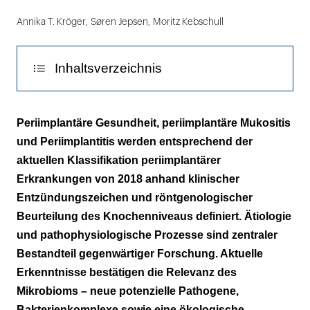
Annika T. Kröger
,
Søren Jepsen
,
Moritz Kebschull
Inhaltsverzeichnis
Hintergrund
Periimplantäre Gesundheit, periimplantäre Mukositis
und Periimplantitis werden entsprechend der
Die submuköse Mikrobiota
aktuellen Klassifikation periimplantärer
Submuköse Bakterien-Komplexe
Erkrankungen von 2018 anhand klinischer
Entzündungszeichen und röntgenologischer
Dysbiose: Ursache oder Folge?
Beurteilung des Knochenniveaus definiert. Ätiologie
und pathophysiologische Prozesse sind zentraler
Zusammenfassung und Einordnung
Bestandteil gegenwärtiger Forschung. Aktuelle
Literaturliste
Erkenntnisse bestätigen die Relevanz des
Mikrobioms – neue potenzielle Pathogene,
Bakterienkomplexe sowie eine ökologische