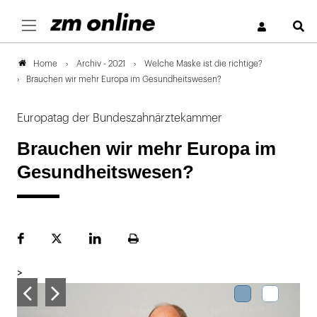
S
Archiv - 2021
Welche Maske ist die richtige?
Home
Brauchen wir mehr Europa im Gesundheitswesen?
Europatag der Bundeszahnärztekammer
Brauchen wir mehr Europa im
Gesundheitswesen?
Facebook
Plattform
LinekdIn
Seite
X
ausdrucken
>