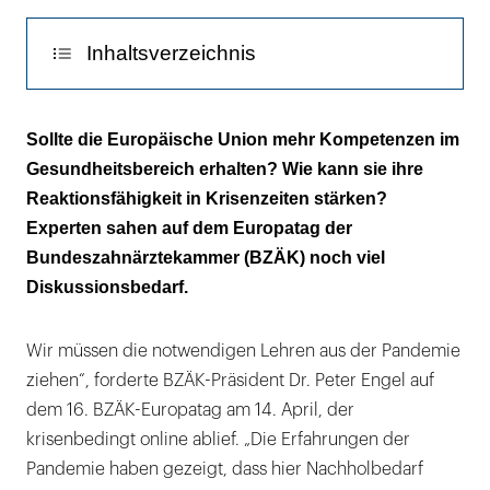
Inhaltsverzeichnis
Was genau geht besser gemeinsam?
Sollte die Europäische Union mehr Kompetenzen im
Gesundheitsbereich erhalten? Wie kann sie ihre
Und was ist rechtlich möglich?
Reaktionsfähigkeit in Krisenzeiten stärken?
Experten sahen auf dem Europatag der
Bundeszahnärztekammer (BZÄK) noch viel
Diskussionsbedarf.
Wir müssen die notwendigen Lehren aus der Pandemie
ziehen“, forderte BZÄK-Präsident Dr. Peter Engel auf
dem 16. BZÄK-Europatag am 14. April, der
krisenbedingt online ablief. „Die Erfahrungen der
Pandemie haben gezeigt, dass hier Nachholbedarf