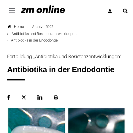
S
Archiv - 2022
Home
Antibiotika und Resistenzentwicklungen
Antibiotika in der Endodontie
Fortbildung „Antibiotika und Resistenzentwicklungen“
Antibiotika in der Endodontie
Facebook
Plattform
LinekdIn
Seite
X
ausdrucken