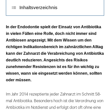
Inhaltsverzeichnis
Schmerztherapie bei akuten odontogenen
In der Endodontie spielt der Einsatz von Antibiotika
Infektionen
in vielen Fällen eine Rolle, doch nicht immer sind
Antibiosen angezeigt. Mit dem Wissen um den
Wann ist eine systemische Antibiose
richtigen Indikationsbereich im zahnärztlichen Alltag
indiziert?
kann der Zahnarzt die Verabreichung von Antibiotika
Welches Antibiotikum bei odontogenen
deutlich reduzieren. Angesichts des Risikos
Abszessen?
zunehmender Resistenzen ist es für ihn wichtig zu
wissen, wann sie eingesetzt werden können, sollten
Antibiotikatherapie bei traumatisierten
oder müssen.
Zähnen
Lokale Anwendung bei traumatisierten
Im Jahr 2014 rezeptierte jeder Zahnarzt im Schnitt 58-
Zähnen
mal Antibiotika. Besonders hoch ist die Verordnung von
Antibiotika im Notdienst und erfolgt dort oft ohne eine