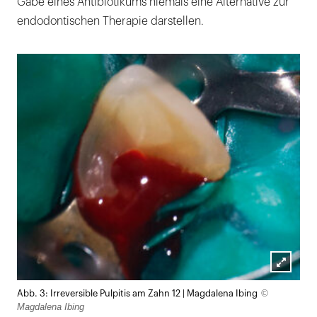
Gabe eines Antibiotikums niemals eine Alternative zur
endodontischen Therapie darstellen.
Lightb
©
Abb. 3: Irreversible Pulpitis am Zahn 12 | Magdalena Ibing
öffnen
Magdalena Ibing