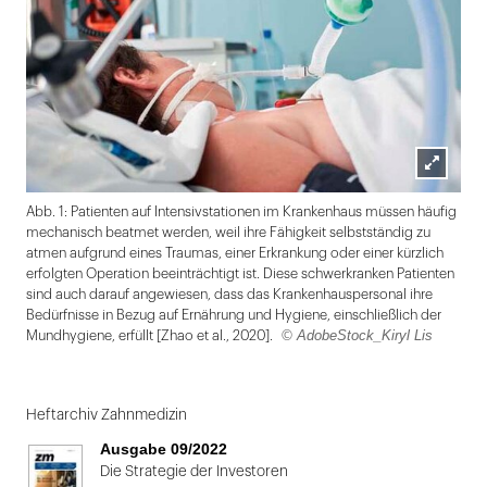
Lightbox
Abb. 1: Patienten auf Intensivstationen im Krankenhaus müssen häufig
öffnen
mechanisch beatmet werden, weil ihre Fähigkeit selbstständig zu
atmen aufgrund eines Traumas, einer Erkrankung oder einer kürzlich
erfolgten Operation beeinträchtigt ist. Diese schwerkranken Patienten
sind auch darauf angewiesen, dass das Krankenhauspersonal ihre
Bedürfnisse in Bezug auf Ernährung und Hygiene, einschließlich der
© AdobeStock_Kiryl Lis
Mundhygiene, erfüllt [Zhao et al., 2020].
Folie
1
Heftarchiv Zahnmedizin
von
Ausgabe 09/2022
2
Die Strategie der Investoren