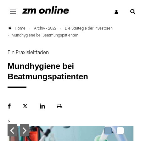
S
Archiv - 2022
Die Strategie der Investoren
Home
Mundhygiene bei Beatmungspatienten
Ein Praxisleitfaden
Mundhygiene bei
Beatmungspatienten
Facebook
Plattform
LinekdIn
Seite
X
ausdrucken
>