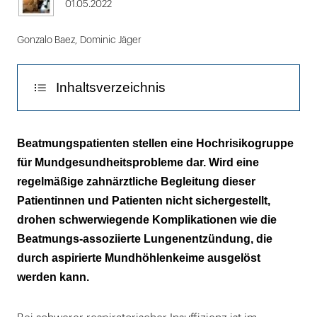
01.05.2022
Gonzalo Baez
,
Dominic Jäger
Inhaltsverzeichnis
Bedeutung der Mundhöhle für
Beatmungspatienten stellen eine Hochrisikogruppe
Beatmungspatienten
für Mundgesundheitsprobleme dar. Wird eine
regelmäßige zahnärztliche Begleitung dieser
Pathogenese
Patientinnen und Patienten nicht sichergestellt,
Effektive Mundhygiene
drohen schwerwiegende Komplikationen wie die
Beatmungs-assoziierte Lungenentzündung, die
Die Rolle des Zahnarztes
durch aspirierte Mundhöhlenkeime ausgelöst
werden kann.
Besonderheiten der zahnärztlichen
Betreuung