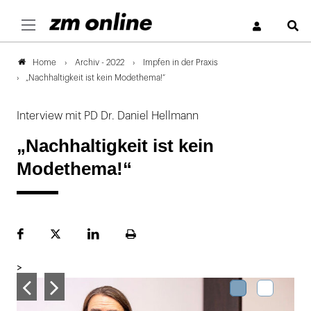
S
Archiv - 2022
Impfen in der Praxis
Home
„Nachhaltigkeit ist kein Modethema!“
Interview mit PD Dr. Daniel Hellmann
„Nachhaltigkeit ist kein
Modethema!“
Facebook
Plattform
LinekdIn
Seite
X
ausdrucken
>