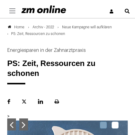
S
Archiv - 2022
Neue Kampagne will aufklären
Home
PS: Zeit, Ressourcen zu schonen
Energiesparen in der Zahnarztpraxis
PS: Zeit, Ressourcen zu
schonen
Facebook
Plattform
LinekdIn
Seite
X
ausdrucken
>