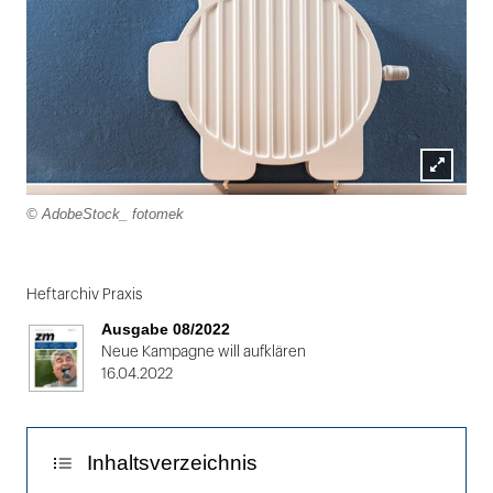
Lightbox
© AdobeStock_ fotomek
öffnen
Folie
1
Heftarchiv Praxis
von
Ausgabe 08/2022
2
Neue Kampagne will aufklären
16.04.2022
Inhaltsverzeichnis