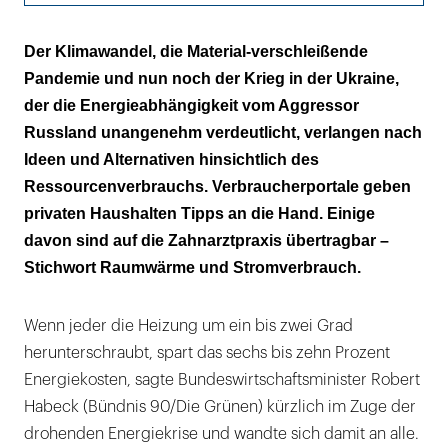
Raumwärme an Zeit und Zonen anpassen
Der Klimawandel, die Material-verschleißende
Pandemie und nun noch der Krieg in der Ukraine,
Wärmepumpen mit Vorsicht erwägen
der die Energieabhängigkeit vom Aggressor
Strom fließt – immer
Russland unangenehm verdeutlicht, verlangen nach
Ideen und Alternativen hinsichtlich des
Ressourcenverbrauchs. Verbraucherportale geben
privaten Haushalten Tipps an die Hand. Einige
davon sind auf die Zahnarztpraxis übertragbar –
Stichwort Raumwärme und Stromverbrauch.
Wenn jeder die Heizung um ein bis zwei Grad
herunterschraubt, spart das sechs bis zehn Prozent
Energiekosten, sagte Bundeswirtschaftsminister Robert
Habeck (Bündnis 90/Die Grünen) kürzlich im Zuge der
drohenden Energiekrise und wandte sich damit an alle.