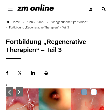
S
Archiv - 2022
Zahngesundheit per Video?
Home
Fortbildung „Regenerative Therapien“ – Teil 3
Fortbildung „Regenerative
Therapien“ – Teil 3
Facebook
Plattform
LinekdIn
Seite
X
ausdrucken
>