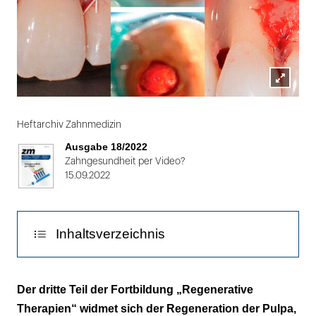
Lightbox
Folie
öffnen
1
Heftarchiv Zahnmedizin
von
Ausgabe 18/2022
2
Zahngesundheit per Video?
15.09.2022
Inhaltsverzeichnis
Regeneration der Pulpa
Der dritte Teil der Fortbildung „Regenerative
Therapien“ widmet sich der Regeneration der Pulpa,
Die Regeneration von Weichgewebe