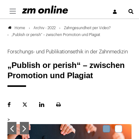
S
Archiv - 2022
Zahngesundheit per Video?
Home
„Publish or perish“ – zwischen Promotion und Plagiat
Forschungs- und Publikationsethik in der Zahnmedizin
„Publish or perish“ – zwischen
Promotion und Plagiat
Facebook
Plattform
LinekdIn
Seite
X
ausdrucken
>