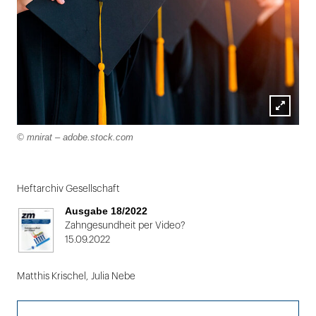
Lightbox
© mnirat – adobe.stock.com
öffnen
Folie
1
Heftarchiv Gesellschaft
von
Ausgabe 18/2022
2
Zahngesundheit per Video?
15.09.2022
Matthis Krischel
,
Julia Nebe