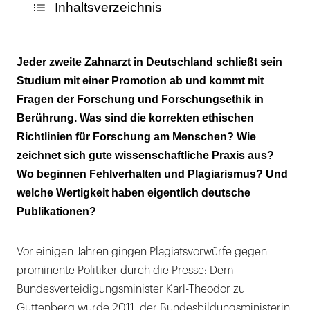
Inhaltsverzeichnis
Ein Medizinskandal entfacht die Debatte
Jeder zweite Zahnarzt in Deutschland schließt sein
Studium mit einer Promotion ab und kommt mit
In der Folge entstehen ethischen Standards
Fragen der Forschung und Forschungsethik in
Das Negativ Beispiel: die Vipeholm-Studie
Berührung. Was sind die korrekten ethischen
Richtlinien für Forschung am Menschen? Wie
Aus einer Vitaminstudie wird eine
zeichnet sich gute wissenschaftliche Praxis aus?
Zuckerstudie
Wo beginnen Fehlverhalten und Plagiarismus? Und
welche Wertigkeit haben eigentlich deutsche
Welche Regeln gelten als „Gute
Publikationen?
Wissenschaftliche Praxis“?
Fehlverhalten, Fehler oder Plagiat?
Vor einigen Jahren gingen Plagiatsvorwürfe gegen
Wie hältst du es mit der Transparenz?
prominente Politiker durch die Presse: Dem
Bundesverteidigungsminister Karl-Theodor zu
Und wie oft bist du so zitiert worden?
Guttenberg wurde 2011, der Bundesbildungsministerin