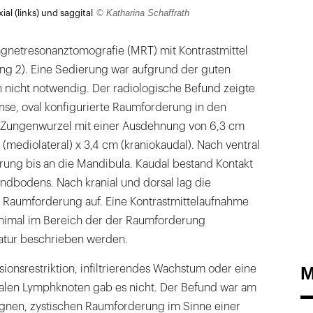
Lightbox
© Katharina Schaffrath
al (links) und saggital
öffnen
gnetresonanztomografie (MRT) mit Kontrastmittel
ng 2). Eine Sedierung war aufgrund der guten
n nicht notwendig. Der radiologische Befund zeigte
tense, oval konfigurierte Raumforderung in den
r Zungenwurzel mit einer Ausdehnung von 6,3 cm
 (mediolateral) x 3,4 cm (kraniokaudal). Nach ventral
rung bis an die Mandibula. Kaudal bestand Kontakt
ndbodens. Nach kranial und dorsal lag die
Raumforderung auf. Eine Kontrastmittelaufnahme
minimal im Bereich der der Raumforderung
tur beschrieben werden.
M
sionsrestrik­tion, infiltrierendes Wachstum oder eine
calen Lymphknoten gab es nicht. Der Befund war am
ignen, zystischen Raumforderung im Sinne einer