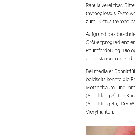
Ranula vereinbar. Diff
thyreoglossus-Zyste we
zum Ductus thyreoglos
Aufgrund des beschri
Größenprogredienz emp
Raumforderung. Die ope
unter stationären Bedi
Bei medialer Schnittf
beidseits konnte die 
Metzenbaum- und Jame
(Abbildung 3). Die Kon
(Abbildung 4a). Der W
Vicrylnähten.