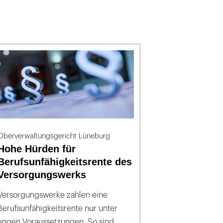
Oberverwaltungsgericht Lüneburg
Hohe Hürden für
Berufsunfähigkeitsrente des
Versorgungswerks
Versorgungswerke zahlen eine
Berufsunfähigkeitsrente nur unter
engen Voraussetzungen. So sind