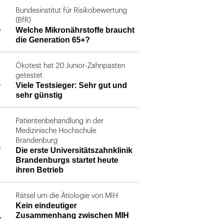
Bundesinstitut für Risikobewertung
1
(BfR)
Welche Mikronährstoffe braucht
die Generation 65+?
Ökotest hat 20 Junior-Zahnpasten
2
getestet
Viele Testsieger: Sehr gut und
sehr günstig
Patientenbehandlung in der
Medizinische Hochschule
3
Brandenburg
Die erste Universitätszahnklinik
Brandenburgs startet heute
ihren Betrieb
Rätsel um die Ätiologie von MIH
Kein eindeutiger
4
Zusammenhang zwischen MIH