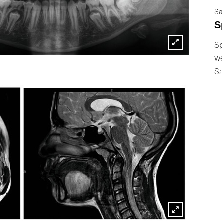
Sa
S
Sp
Lightbox
we
öffnen
S