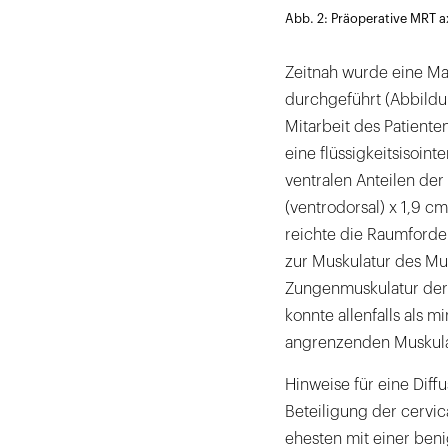
Abb. 2: Präoperative MRT axi
Zeitnah wurde eine Ma
durchgeführt (Abbildu
Mitarbeit des Patiente
eine flüssigkeitsisoin
ventralen Anteilen de
(ventrodorsal) x 1,9 cm
reichte die Raumforde
zur Muskulatur des Mu
Zungenmuskulatur der 
konnte allenfalls als 
angrenzenden Muskula
Hinweise für eine Diffu
Beteiligung der cervi
ehesten mit einer ben