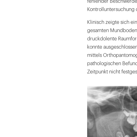
fehlender Beschwerdes
Kontrolluntersuchung d
Klinisch zeigte sich e
gesamten Mundboden au
druckdolente Raumforde
konnte ausgeschlossen
mittels Orthopantomog
pathologischen Befund
Zeitpunkt nicht festges