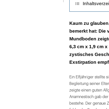
Inhaltsverze
Diskussion
Kaum zu glauben, 
bemerkt hat: Die
Mundboden zeigt
6,3 cm x 1,9 cm x
zystisches Gesch
Exstirpation empf
Ein Elfjähriger stellt
Begleitung seiner Elte
zeigte einen guten Al
Anamnestisch gab der 
bestehe. Der genaue Z