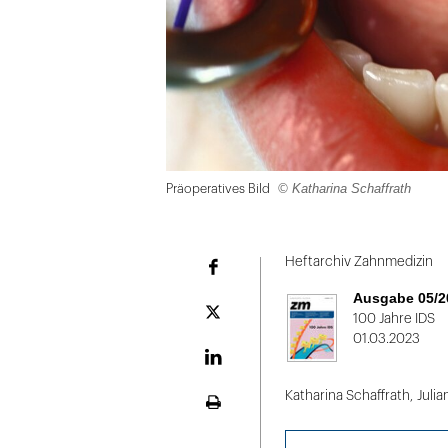
© Katharina Schaffrath
Präoperatives Bild
Folie
1
Heftarchiv Zahnmedizin
Facebook
von
Ausgabe 05/2
2:
Plattform
100 Jahre IDS
X
01.03.2023
Präoperatives
Bild
LinekdIn
Katharina Schaffrath
,
Juli
Seite
ausdrucken