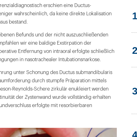
erenzialdiagnostisch erschien eine Ductus-
niger wahrscheinlich, da keine direkte Lokalisation
sus bestand.
ebenen Befunds und der nicht auszuschließenden
fahlen wir eine baldige Exstirpation der
rative Entfernung von intra­oral erfolgte schließlich
ngungen in nasotrachealer Intubationsnarkose.
ührung unter Schonung des Ductus submandibularis
Raumforderung durch stumpfe Präparation mittels
son-Reynolds-Schere zirkulär enukleiert werden
tinuität der Zysten­wand wurde vollständig erhalten
undverschluss erfolgte mit resorbierbaren