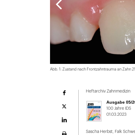
Abb. 1: Zustand nach Frontzahntrauma an Zahn 21 
Folie
1
Heftarchiv Zahnmedizin
Facebook
von
Ausgabe 05/2
2:
Plattform
100 Jahre IDS
X
01.03.2023
Abb.
1:
LinekdIn
Zustand
Sascha Herbst
,
Falk Schw