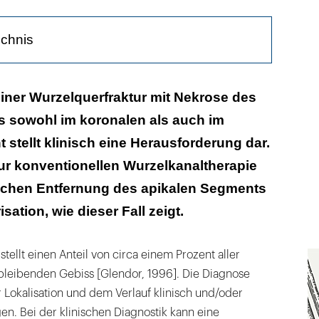
ichnis
end der klinischen Untersuchung
iner Wurzelquerfraktur mit Nekrose des
 sowohl im koronalen als auch im
pfehlungen zur Therapie
 stellt klinisch eine Herausforderung dar.
zur konventionellen Wurzelkanaltherapie
ischen Entfernung des apikalen Segments
sation, wie dieser Fall zeigt.
tellt einen Anteil von circa einem Prozent aller
bleibenden Gebiss [Glendor, 1996]. Die Diagnose
Lokalisation und dem Verlauf klinisch und/oder
en. Bei der klinischen Diagnostik kann eine