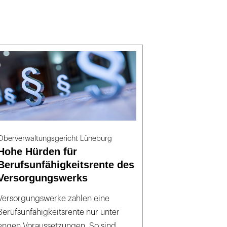
Oberverwaltungsgericht Lüneburg
Hohe Hürden für
Berufsunfähigkeitsrente des
Versorgungswerks
Versorgungswerke zahlen eine
Berufsunfähigkeitsrente nur unter
engen Voraussetzungen. So sind