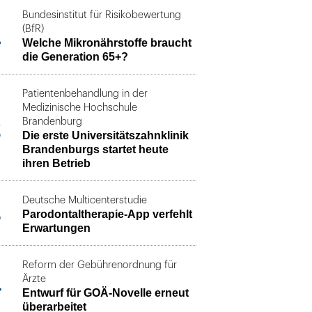
Bundesinstitut für Risikobewertung
1
(BfR)
Welche Mikronährstoffe braucht
die Generation 65+?
Patientenbehandlung in der
Medizinische Hochschule
2
Brandenburg
Die erste Universitätszahnklinik
Brandenburgs startet heute
ihren Betrieb
Deutsche Multicenterstudie
3
Parodontaltherapie-App verfehlt
Erwartungen
Reform der Gebührenordnung für
4
Ärzte
Entwurf für GOÄ-Novelle erneut
überarbeitet