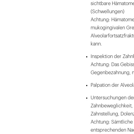
sichtbare Hämatome 
(Schwellungen)
Achtung: Hämatome 
mukogingivalen Gren
Alveolarfortsatzfrak
kann.
Inspektion der Zahn
Achtung: Das Gebiss
Gegenbezahnung, mu
Palpation der Alveol
Untersuchungen der 
Zahnbeweglichkeit, 
Zahnstellung, Dolenz
Achtung: Sämtliche 
entsprechenden Na