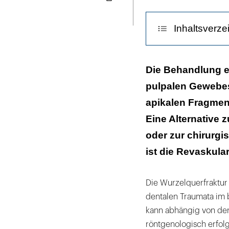
Seite
nach
ausdrucken
Frontzahntrauma
Inhaltsverze
an
Zahn
21
Vorgehen währ
Die Behandlung e
bei
pulpalen Gewebes
Allgemeine Em
einer
apikalen Fragment
achtjährigen
Kasuistik
Eine Alternative 
Patientin.
Diskussion
oder zur chirurg
ist die Revaskulari
Die Wurzelquerfraktur s
dentalen Traumata im 
kann abhängig von der 
röntgenologisch erfolg