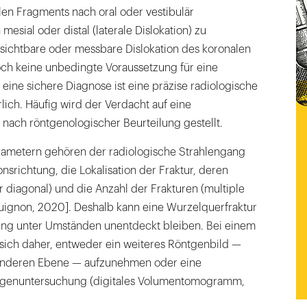
len Fragments nach oral oder vestibulär
esial oder distal (laterale Dislokation) zu
 sichtbare oder messbare Dislokation des koronalen
och keine unbedingte Voraussetzung für eine
 eine sichere Diagnose ist eine präzise radiologische
ich. Häufig wird der Verdacht auf eine
 nach röntgenologischer Beurteilung gestellt.
rametern ge­hören der radiologische Strahlengang
nsrichtung, die Lokalisation der Fraktur, deren
er diagonal) und die Anzahl der Frakturen (multiple
uignon, 2020]. Deshalb kann eine Wurzelquerfraktur
ung unter Umständen unentdeckt bleiben. Bei einem
 sich daher, entweder ein weiteres Röntgenbild —
 anderen Ebene — aufzunehmen oder eine
tgenuntersuchung (digitales Volumentomogramm,