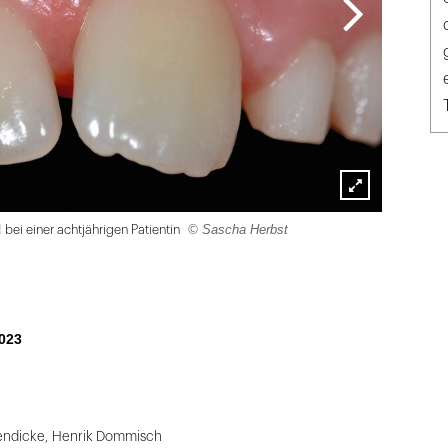
Lightbox
© Sascha Herbst
bei einer achtjährigen Patientin
öffnen
023
endicke
,
Henrik Dommisch