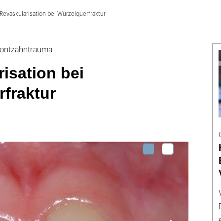
Revaskularisation bei Wurzelquerfraktur
rontzahntrauma
isation bei
fraktur