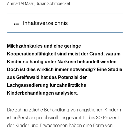
Ahmad Al Masri
,
Julian Schmoeckel
Inhaltsverzeichnis
Wirkung
Milchzahnkaries und eine geringe
Kooperationsfähigkeit sind meist der Grund, warum
Technik und Durchführung
Kinder so häufig unter Narkose behandelt werden.
Evidenz in der Zahnmedizin
Doch ist dies wirklich immer notwendig? Eine Studie
aus Greifswald hat das Potenzial der
Fazit
Lachgassedierung für zahnärztliche
Kinderbehandlungen analysiert.
Die zahnärztliche Behandlung von ängstlichen Kindern
ist äußerst anspruchsvoll. Insgesamt 10 bis 30 Prozent
der Kinder und Erwachsenen haben eine Form von