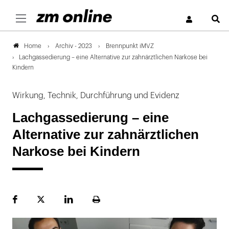
S
Archiv - 2023
Brennpunkt iMVZ
Home
Lachgassedierung – eine Alternative zur zahnärztlichen Narkose bei
Kindern
Wirkung, Technik, Durchführung und Evidenz
Lachgassedierung – eine
Alternative zur zahnärztlichen
Narkose bei Kindern
Facebook
Plattform
LinekdIn
Seite
X
ausdrucken