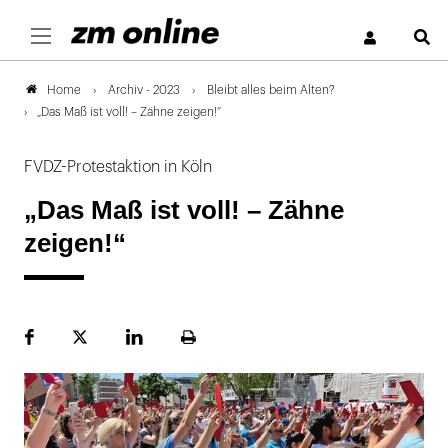
S
Archiv - 2023
Bleibt alles beim Alten?
Home
„Das Maß ist voll! – Zähne zeigen!“
FVDZ-Protestaktion in Köln
„Das Maß ist voll! – Zähne
zeigen!“
Facebook
Plattform
LinekdIn
Seite
X
ausdrucken