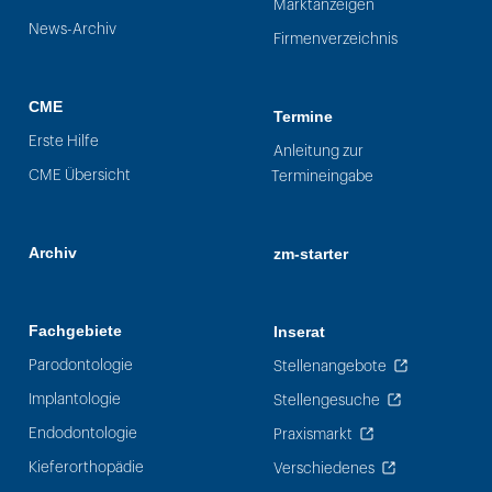
Marktanzeigen
News-Archiv
Firmenverzeichnis
CME
Termine
Erste Hilfe
Anleitung zur
CME Übersicht
Termineingabe
Archiv
zm-starter
Fachgebiete
Inserat
Parodontologie
Stellenangebote
Implantologie
Stellengesuche
Endodontologie
Praxismarkt
Kieferorthopädie
Verschiedenes