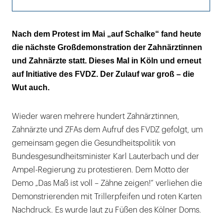
Sparpolitik nicht widerspruchslos hinnehmen
Nach dem Protest im Mai „auf Schalke“ fand heute
die nächste Großdemonstration der Zahnärztinnen
„Wenn man uns nicht hört, müssen wir lauter
und Zahnärzte statt. Dieses Mal in Köln und erneut
werden!“
auf Initiative des FVDZ. Der Zulauf war groß – die
Wut auch.
Wieder waren mehrere hundert Zahnärztinnen,
Zahnärzte und ZFAs dem Aufruf des FVDZ gefolgt, um
gemeinsam gegen die Gesundheitspolitik von
Bundesgesundheitsminister Karl Lauterbach und der
Ampel-Regierung zu protestieren. Dem Motto der
Demo „Das Maß ist voll – Zähne zeigen!“ verliehen die
Demonstrierenden mit Trillerpfeifen und roten Karten
Nachdruck. Es wurde laut zu Füßen des Kölner Doms.