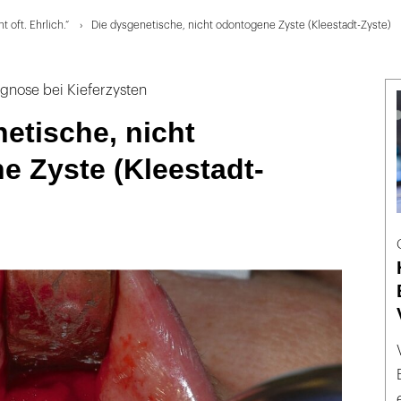
 oft. Ehrlich.“
Die dysgenetische, nicht odontogene Zyste (Kleestadt-Zyste)
agnose bei Kieferzysten
etische, nicht
e Zyste (Kleestadt-