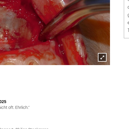
Lightbox
öffnen
025
cht oft. Ehrlich.“