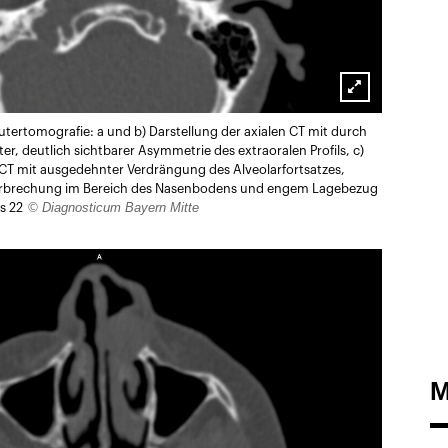
Lightbox
tertomografie: a und b) Darstellung der axialen CT mit durch
öffnen
r, deutlich sichtbarer Asymmetrie des extraoralen Profils, c)
 CT mit ausgedehnter Verdrängung des Alveolarfortsatzes,
terbrechung im Bereich des Nasenbodens und engem Lagebezug
© Diagnosticum Bayern Mitte
s 22
M