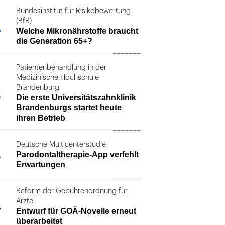
Bundesinstitut für Risikobewertung
1
(BfR)
Welche Mikronährstoffe braucht
die Generation 65+?
Patientenbehandlung in der
Medizinische Hochschule
2
Brandenburg
Die erste Universitätszahnklinik
Brandenburgs startet heute
ihren Betrieb
Deutsche Multicenterstudie
3
Parodontaltherapie-App verfehlt
Erwartungen
Reform der Gebührenordnung für
4
Ärzte
Entwurf für GOÄ-Novelle erneut
überarbeitet