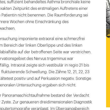
ntes, suffizient behandeltes Asthma bronchiale keine
 exakten Zeitpunkt des erstmaligen Auftretens einer
 Patientin nicht benennen. Die Raumforderung sei
hrere Wochen ohne Einschränkung des
wachsen.
ersuchung imponierte extraoral eine schmerzfrei
m Bereich der linken Oberlippe und des linken
abialfalte auf der betroffenen Seite war verstrichen.
nervationsgebiet des Nervus trigeminus war
llig. Intraoral zeigte sich vestibulär in regio 21 bis
, fluktuierende Schwellung. Die Zähne 12, 21, 22, 23
ältetest positiv und auf Perkussion negativ. Sonstige
r enoralen Untersuchung ergaben sich nicht.
er Panoramaschichtaufnahme bestand der Verdacht
r Zyste. Zur genaueren dreidimensionalen Diagnostik
putertomografie veranlasst. Im Übergangsbereich