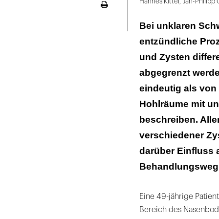
Hannes Kittel
,
Jan-Philipp
Seite
ausdrucken
Bei unklaren Sch
entzündliche Pro
und Zysten differ
abgegrenzt werden
eindeutig als von 
Hohlräume mit u
beschreiben. Alle
verschiedener Zy
darüber Einfluss 
Behandlungsweg, w
Eine 49-jährige Patie
Bereich des Nasenbod