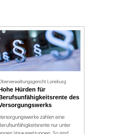
Oberverwaltungsgericht Lüneburg
Hohe Hürden für
Berufsunfähigkeitsrente des
Versorgungswerks
Versorgungswerke zahlen eine
Berufsunfähigkeitsrente nur unter
engen Voraussetzungen. So sind