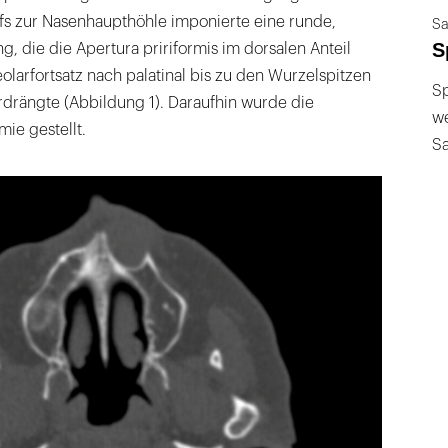
fs zur Nasenhaupthöhle imponierte eine runde,
Sa
S
 die die Apertura pririformis im dorsalen Anteil
olarfortsatz nach palatinal bis zu den Wurzelspitzen
Sp
rdrängte (Abbildung 1). Daraufhin wurde die
we
mie gestellt.
S