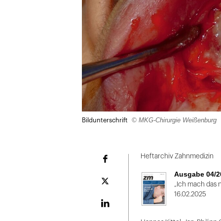
© MKG-Chirurgie Weißenburg
Bildunterschrift
Heftarchiv Zahnmedizin
Facebook
Ausgabe 04/2
Plattform
„Ich mach das ni
X
16.02.2025
LinekdIn