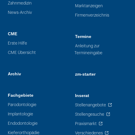
Zahnmedizin
Marktanzeigen
News-Archiv
Firmenverzeichnis
CME
Termine
Erste Hilfe
Anleitung zur
CME Übersicht
Termineingabe
Archiv
zm-starter
Fachgebiete
Inserat
Parodontologie
Stellenangebote
Implantologie
Stellengesuche
Endodontologie
Praxismarkt
Kieferorthopädie
Verschiedenes