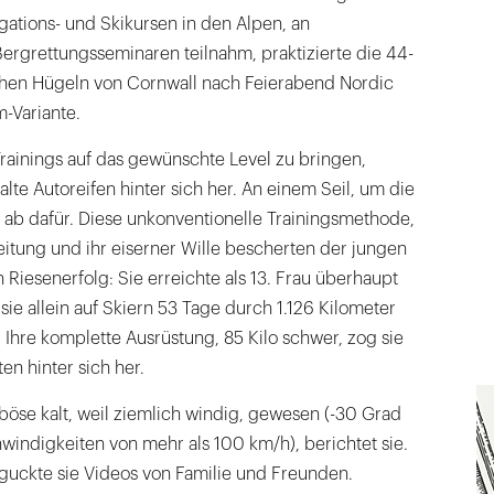
gations- und Skikursen in den Alpen, an
ergrettungsseminaren teilnahm, praktizierte die 44-
chen Hügeln von Cornwall nach Feierabend Nordic
m-Variante.
Trainings auf das gewünschte Level zu bringen,
i alte Autoreifen hinter sich her. An einem Seil, um die
ab dafür. Diese unkonventionelle Trainingsmethode,
eitung und ihr eiserner Wille bescherten der jungen
 Riesenerfolg: Sie erreichte als 13. Frau überhaupt
e allein auf Skiern 53 Tage durch 1.126 Kilometer
 Ihre komplette Ausrüstung, 85 Kilo schwer, zog sie
en hinter sich her.
 böse kalt, weil ziemlich windig, gewesen (-30 Grad
indigkeiten von mehr als 100 km/h), berichtet sie.
guckte sie Videos von Familie und Freunden.