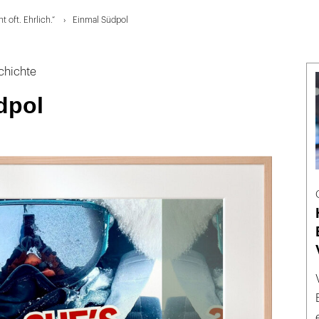
 oft. Ehrlich.“
Einmal Südpol
chichte
dpol