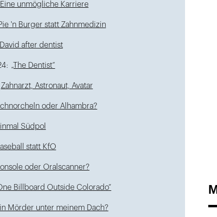
Eine unmögliche Karriere
Pie 'n Burger statt Zahnmedizin
David after dentist
24:
„The Dentist“
Zahnarzt, Astronaut, Avatar
chnorcheln oder Alhambra?
inmal Südpol
aseball statt KfO
onsole oder Oralscanner?
M
One Billboard Outside Colorado“
in Mörder unter meinem Dach?