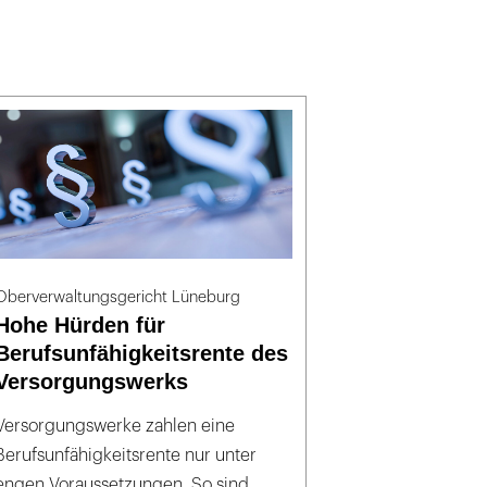
Oberverwaltungsgericht Lüneburg
Hohe Hürden für
Berufsunfähigkeitsrente des
Versorgungswerks
Versorgungswerke zahlen eine
Berufsunfähigkeitsrente nur unter
engen Voraussetzungen. So sind