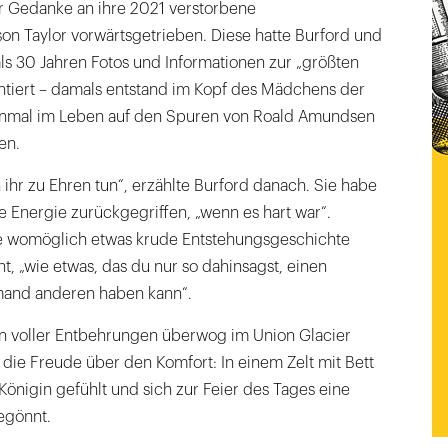
r Gedanke an ihre 2021 verstorbene
son Taylor vorwärtsgetrieben. Diese hatte Burford und
als 30 Jahren Fotos und Informationen zur „größten
ntiert – damals entstand im Kopf des Mädchens der
einmal im Leben auf den Spuren von Roald Amundsen
en.
h ihr zu Ehren tun“, erzählte Burford danach. Sie habe
 Energie zurückgegriffen, „wenn es hart war“.
e womöglich etwas krude Entstehungsgeschichte
t, „wie etwas, das du nur so dahinsagst, einen
emand anderen haben kann“.
n voller Entbehrungen überwog im Union Glacier
ie Freude über den Komfort: In einem Zelt mit Bett
 Königin gefühlt und sich zur Feier des Tages eine
egönnt.