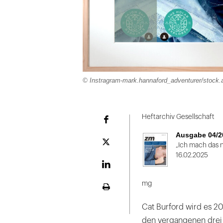
© Instragram-mark.hannaford_adventurer/stock
Heftarchiv Gesellschaft
Facebook
Ausgabe 04/2
Plattform
„Ich mach das ni
X
16.02.2025
LinekdIn
mg
Seite
ausdrucken
Cat Burford wird es 20
den vergangenen drei J