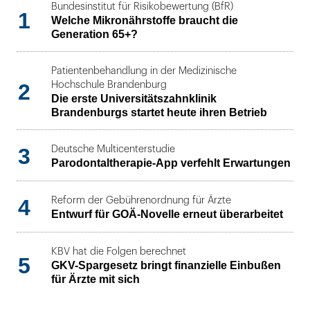
Bundesinstitut für Risikobewertung (BfR)
1
Welche Mikronährstoffe braucht die
Generation 65+?
Patientenbehandlung in der Medizinische
2
Hochschule Brandenburg
Die erste Universitätszahnklinik
Brandenburgs startet heute ihren Betrieb
3
Deutsche Multicenterstudie
Parodontaltherapie-App verfehlt Erwartungen
4
Reform der Gebührenordnung für Ärzte
Entwurf für GOÄ-Novelle erneut überarbeitet
KBV hat die Folgen berechnet
5
GKV-Spargesetz bringt finanzielle Einbußen
für Ärzte mit sich