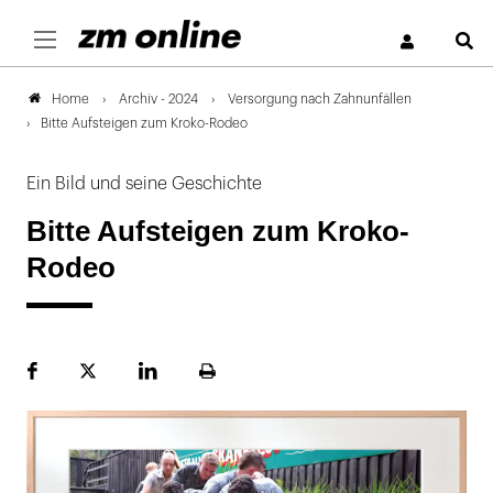
S
Archiv - 2024
Versorgung nach Zahnunfällen
Home
Bitte Aufsteigen zum Kroko-Rodeo
Ein Bild und seine Geschichte
Bitte Aufsteigen zum Kroko-
Rodeo
Facebook
Plattform
LinekdIn
Seite
X
ausdrucken