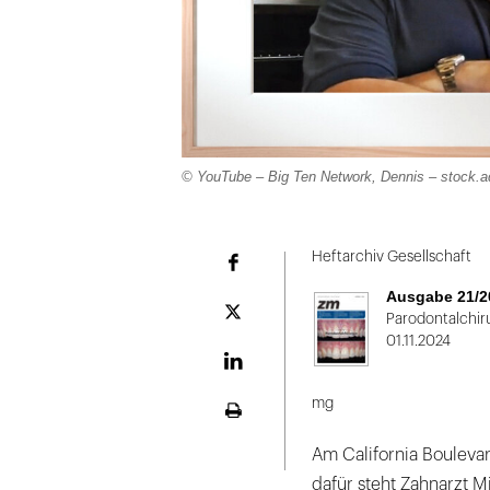
© YouTube – Big Ten Network, Dennis – stock.
Heftarchiv Gesellschaft
Facebook
Ausgabe 21/2
Plattform
Parodontalchir
X
01.11.2024
LinekdIn
mg
Seite
ausdrucken
Am California Boulevar
dafür steht Zahnarzt 