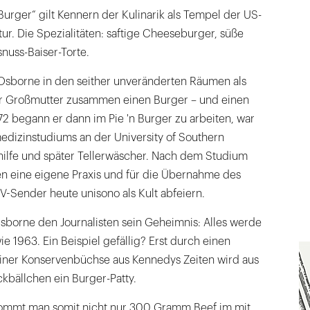
 Burger“ gilt Kennern der Kulinarik als Tempel der US-
ur. Die Spezialitäten: saftige Cheeseburger, süße
nuss-Baiser-Torte.
sborne in den seither unveränderten Räumen als
er Großmutter zusammen einen Burger – und einen
2 begann er dann im Pie 'n Burger zu arbeiten, war
dizinstudiums an der University of Southern
nhilfe und später Tellerwäscher. Nach dem Studium
en eine eigene Praxis und für die Übernahme des
V-Sender heute unisono als Kult abfeiern.
Osborne den Journalisten sein Geheimnis: Alles werde
e 1963. Ein Beispiel gefällig? Erst durch einen
einer Konservenbüchse aus Kennedys Zeiten wird aus
kbällchen ein Burger-Patty.
kommt man somit nicht nur 300 Gramm Beef im mit