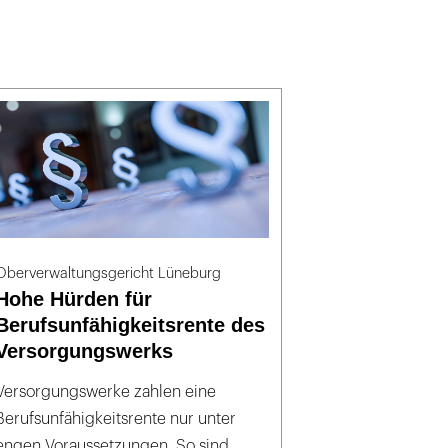
Oberverwaltungsgericht Lüneburg
Hohe Hürden für
Berufsunfähigkeitsrente des
Versorgungswerks
Versorgungswerke zahlen eine
Berufsunfähigkeitsrente nur unter
engen Voraussetzungen. So sind