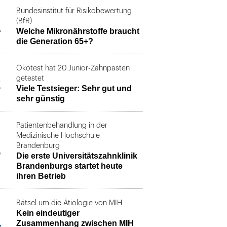
Bundesinstitut für Risikobewertung
1
(BfR)
Welche Mikronährstoffe braucht
die Generation 65+?
Ökotest hat 20 Junior-Zahnpasten
2
getestet
Viele Testsieger: Sehr gut und
sehr günstig
Patientenbehandlung in der
Medizinische Hochschule
3
Brandenburg
Die erste Universitätszahnklinik
Brandenburgs startet heute
ihren Betrieb
Rätsel um die Ätiologie von MIH
Kein eindeutiger
4
Zusammenhang zwischen MIH