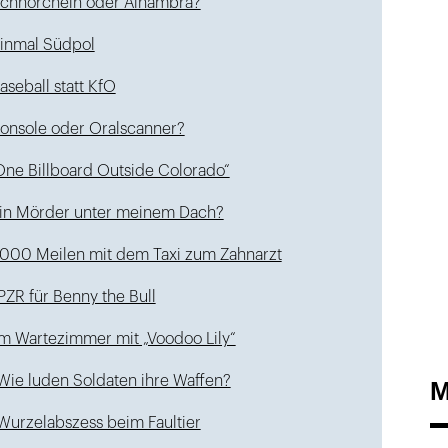
chnorcheln oder Alhambra?
inmal Südpol
aseball statt KfO
onsole oder Oralscanner?
One Billboard Outside Colorado“
in Mörder unter meinem Dach?
.000 Meilen mit dem Taxi zum Zahnarzt
PZR für Benny the Bull
Im Wartezimmer mit „Voodoo Lily“
Wie luden Soldaten ihre Waffen?
M
Wurzelabszess beim Faultier