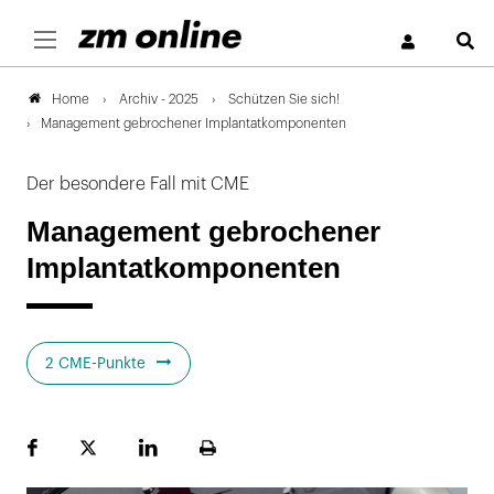
S
Archiv - 2025
Schützen Sie sich!
Home
Management gebrochener Implantatkomponenten
Der besondere Fall mit CME
Management gebrochener
Implantatkomponenten
2 CME-Punkte
Facebook
Plattform
LinekdIn
Seite
X
ausdrucken