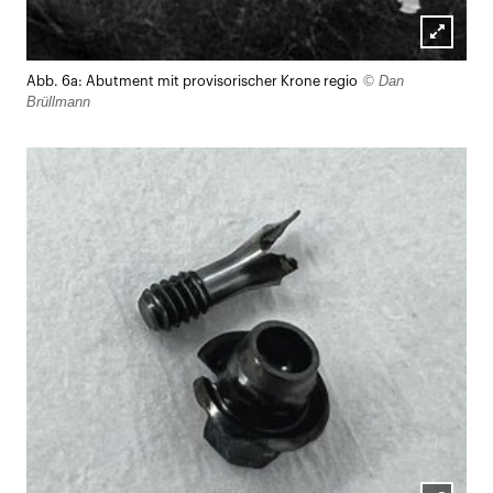
Lightb
© Dan
Abb. 6a: Abutment mit provisorischer Krone regio
öffnen
Brüllmann