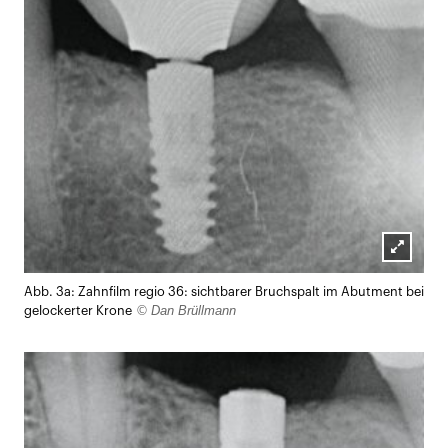
Lightb
Abb. 3a: Zahnfilm regio 36: sichtbarer Bruchspalt im Abutment bei
öffnen
© Dan Brüllmann
gelockerter Krone