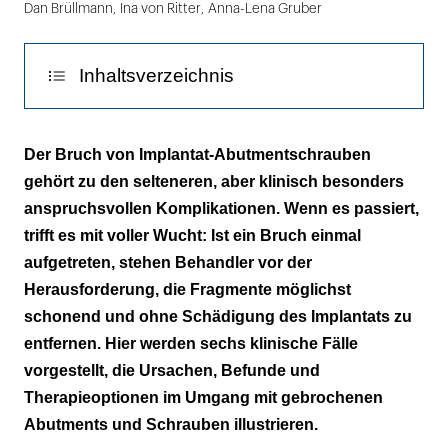
Dan Brüllmann
,
Ina von Ritter
,
Anna-Lena Gruber
Inhaltsverzeichnis
Lösen gebrochener Abutments
Der Bruch von Implantat-Abutmentschrauben
gehört zu den selteneren, aber klinisch besonders
Lösen verzogener Schraubenköpfe im
anspruchsvollen Komplikationen. Wenn es passiert,
Abutment
trifft es mit voller Wucht: Ist ein Bruch einmal
Diskussion
aufgetreten, stehen Behandler vor der
Herausforderung, die Fragmente möglichst
schonend und ohne Schädigung des Implantats zu
entfernen. Hier werden sechs klinische Fälle
vorgestellt, die Ursachen, Befunde und
Therapieoptionen im Umgang mit gebrochenen
Abutments und Schrauben illustrieren.