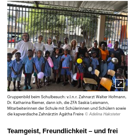
Lightb
Gruppenbild beim Schulbesuch: v.l.n.r. Zahnarzt Walter Hofmann,
öffnen
Dr. Katharina Riemer, dann ich, die ZFA Saskia Leismann,
Mitarbeiterinnen der Schule mit Schülerinnen und Schülern sowie
© Adelina Haksteter
die kapverdische Zahnärztin Agátha Freire
Teamgeist, Freundlichkeit – und frei