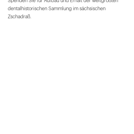
Spenden Sie für Aufbau und Erhalt der weltgrößten
dentalhistorischen Sammlung im sächsischen
Zschadraß.