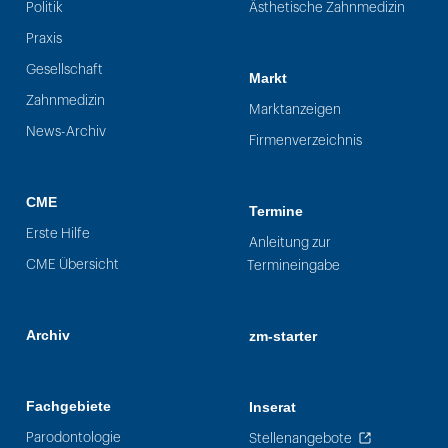
Politik
Ästhetische Zahnmedizin
Praxis
Gesellschaft
Markt
Zahnmedizin
Marktanzeigen
News-Archiv
Firmenverzeichnis
CME
Termine
Erste Hilfe
Anleitung zur
CME Übersicht
Termineingabe
Archiv
zm-starter
Fachgebiete
Inserat
Parodontologie
Stellenangebote