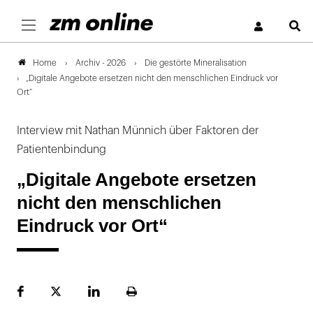
S
Archiv - 2026
Die gestörte Mineralisation
Home
„Digitale Angebote ersetzen nicht den menschlichen Eindruck vor
Ort“
Interview mit Nathan Münnich über Faktoren der
Patientenbindung
„Digitale Angebote ersetzen
nicht den menschlichen
Eindruck vor Ort“
Facebook
Plattform
LinekdIn
Seite
X
ausdrucken