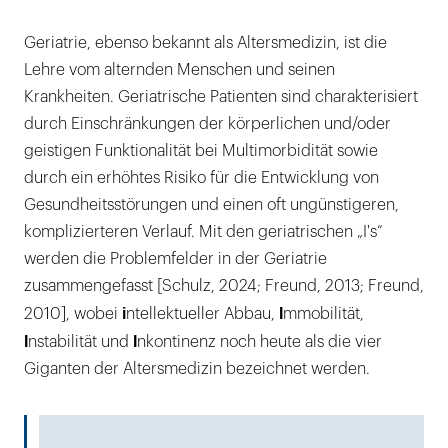
Beeinträchtigungen
Geriatrie, ebenso bekannt als Altersmedizin, ist die
Soziale Beeinträchtigungen
Lehre vom alternden Menschen und seinen
Ernährung und Mundgesundheit
Krankheiten. Geriatrische Patienten sind charakterisiert
durch Einschränkungen der körperlichen und/oder
Schmerz und Mundgesundheit
geistigen Funktionalität bei Multimorbidität sowie
durch ein erhöhtes Risiko für die Entwicklung von
Gesundheitsstörungen und einen oft ungünstigeren,
komplizierteren Verlauf. Mit den geriatrischen „I's“
werden die Problemfelder in der Geriatrie
zusammengefasst [Schulz, 2024; Freund, 2013; Freund,
i
I
2010], wobei
ntellektueller Abbau,
mmobilität,
I
I
nstabilität und
nkontinenz noch heute als die vier
Giganten der Altersmedizin bezeichnet werden.