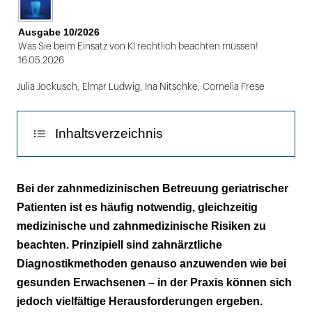
Ausgabe 10/2026
Was Sie beim Einsatz von KI rechtlich beachten müssen!
16.05.2026
Julia Jockusch
,
Elmar Ludwig
,
Ina Nitschke
,
Cornelia Frese
Inhaltsverzeichnis
Menschen mit Pflegebedarf
Bei der zahnmedizinischen Betreuung geriatrischer
Patienten ist es häufig notwendig, gleichzeitig
Diagnostik
medizinische und zahnmedizinische Risiken zu
Geriatrisches Assessment
beachten. Prinzipiell sind zahnärztliche
Diagnostikmethoden genauso anzuwenden wie bei
Funktionelle Beeinträchtigungen
gesunden Erwachsenen – in der Praxis können sich
jedoch vielfältige Herausforderungen ergeben.
Kognitive und emotionale