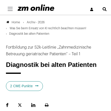
S
Archiv - 2026
Home
Was Sie beim Einsatz von KI rechtlich beachten müssen!
Diagnostik bei alten Patienten
Fortbildung zur S2k-Leitlinie „Zahnmedizinische
Betreuung geriatrischer Patienten“ – Teil 1
Diagnostik bei alten Patienten
2 CME-Punkte
Facebook
Plattform
LinekdIn
Seite
X
ausdrucken