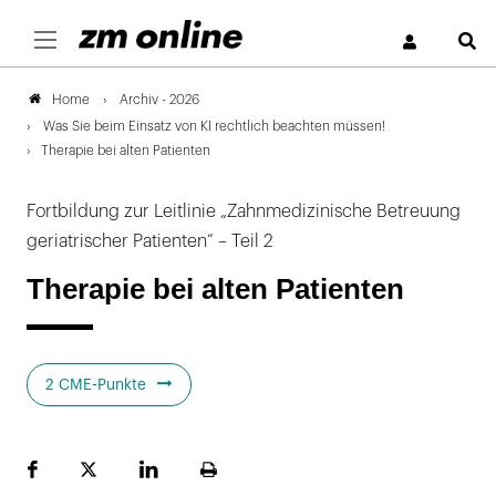
S
Archiv - 2026
Home
Was Sie beim Einsatz von KI rechtlich beachten müssen!
Therapie bei alten Patienten
Fortbildung zur Leitlinie „Zahnmedizinische Betreuung
geriatrischer Patienten“ – Teil 2
Therapie bei alten Patienten
2 CME-Punkte
Facebook
Plattform
LinekdIn
Seite
X
ausdrucken