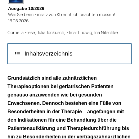
Ausgabe 10/2026
Was Sie beim Einsatz von KI rechtlich beachten müssen!
16.05.2026
Cornelia Frese
,
Julia Jockusch
,
Elmar Ludwig
,
Ina Nitschke
Inhaltsverzeichnis
Absolute und relative Indikationen
Grundsätzlich sind alle zahnärztlichen
Therapieoptionen bei geriatrischen Patienten
Das oral-geriatrische ­Paradoxon
genauso anzuwenden wie bei gesunden
Präventive Interventionen
Erwachsenen. Dennoch bestehen eine Fülle von
Besonderheiten in der Therapie – angefangen mit
Zahnersatz
den Indikationen für eine Behandlung über die
Patientenaufklärung und Therapiedurchführung bis
Risiken und Folgen der Nicht-Behandlung
hin zu Besonderheiten in der vertragszahnärztlichen