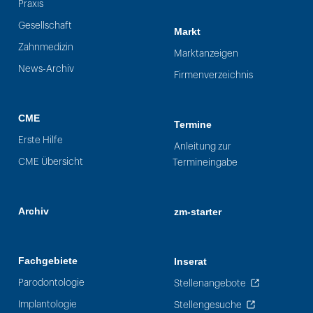
Praxis
Gesellschaft
Markt
Zahnmedizin
Marktanzeigen
News-Archiv
Firmenverzeichnis
CME
Termine
Erste Hilfe
Anleitung zur
CME Übersicht
Termineingabe
Archiv
zm-starter
Fachgebiete
Inserat
Parodontologie
Stellenangebote
Implantologie
Stellengesuche