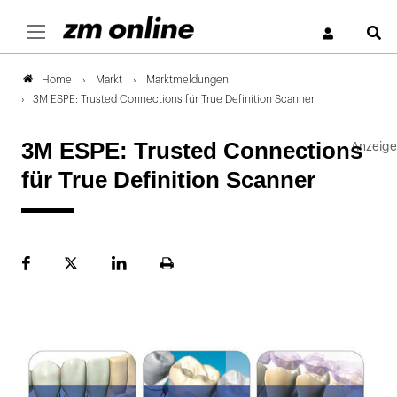
S
Markt
Marktmeldungen
Home
3M ESPE: Trusted Connections für True Definition Scanner
3M ESPE: Trusted Connections
für True Definition Scanner
Facebook
Plattform
LinekdIn
Seite
X
ausdrucken