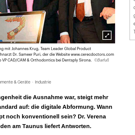
Lightbox
ing mit Johannes Krug, Team Leader Global Product
öffnen
ahnarzt Dr. Sameer Puri, der die Website www.cerecdoctors.com
©Barfuß
up VP CAD/CAM & Orthodontics bei Dentsply Sirona.
rumente & Geräte
Industrie
ngenheit die Ausnahme war, steigt mehr
ndard auf: die digitale Abformung. Wann
t noch konventionell sein? Dr. Verena
den am Taunus liefert Antworten.