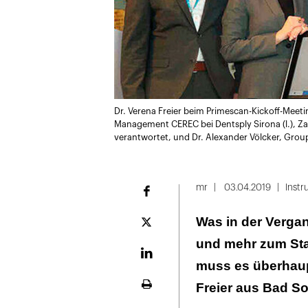
Dr. Verena Freier beim Primescan-Kickoff-Meet
Management CEREC bei Dentsply Sirona (l.), Z
verantwortet, und Dr. Alexander Völcker, Gro
mr
03.04.2019
Inst
Facebook
Was in der Verga
Plattform
X
und mehr zum Sta
LinekdIn
muss es überhaup
Freier aus Bad So
Seite
ausdrucken