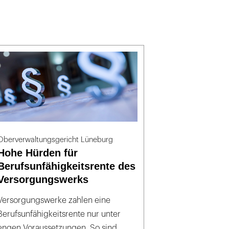
Oberverwaltungsgericht Lüneburg
Hohe Hürden für
Berufsunfähigkeitsrente des
Versorgungswerks
Versorgungswerke zahlen eine
Berufsunfähigkeitsrente nur unter
engen Voraussetzungen. So sind