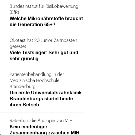
Bundesinstitut für Risikobewertung
1
(BfR)
Welche Mikronährstoffe braucht
die Generation 65+?
Ökotest hat 20 Junior-Zahnpasten
2
getestet
Viele Testsieger: Sehr gut und
sehr günstig
Patientenbehandlung in der
Medizinische Hochschule
3
Brandenburg
Die erste Universitätszahnklinik
Brandenburgs startet heute
ihren Betrieb
Rätsel um die Ätiologie von MIH
Kein eindeutiger
4
Zusammenhang zwischen MIH