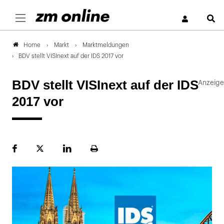
S
Markt
Marktmeldungen
Home
BDV stellt VISInext auf der IDS 2017 vor
BDV stellt VISInext auf der IDS
2017 vor
Facebook
Plattform
LinekdIn
Seite
X
ausdrucken