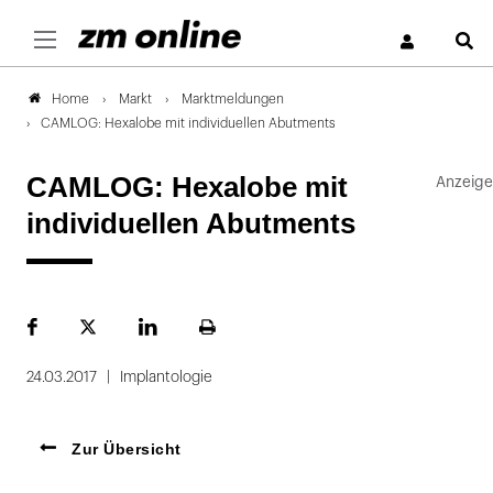
S
Markt
Marktmeldungen
Home
CAMLOG: Hexalobe mit individuellen Abutments
CAMLOG: Hexalobe mit
individuellen Abutments
Facebook
Plattform
LinekdIn
Seite
X
ausdrucken
24.03.2017
Implantologie
Zur Übersicht