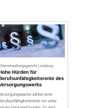
Oberverwaltungsgericht Lüneburg
Hohe Hürden für
Berufsunfähigkeitsrente des
Versorgungswerks
Versorgungswerke zahlen eine
Berufsunfähigkeitsrente nur unter
engen Voraussetzungen. So sind