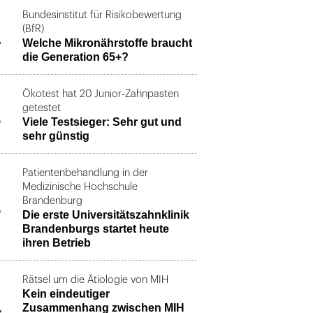
Bundesinstitut für Risikobewertung
1
(BfR)
Welche Mikronährstoffe braucht
die Generation 65+?
Ökotest hat 20 Junior-Zahnpasten
2
getestet
Viele Testsieger: Sehr gut und
sehr günstig
Patientenbehandlung in der
Medizinische Hochschule
3
Brandenburg
Die erste Universitätszahnklinik
Brandenburgs startet heute
ihren Betrieb
Rätsel um die Ätiologie von MIH
Kein eindeutiger
4
Zusammenhang zwischen MIH