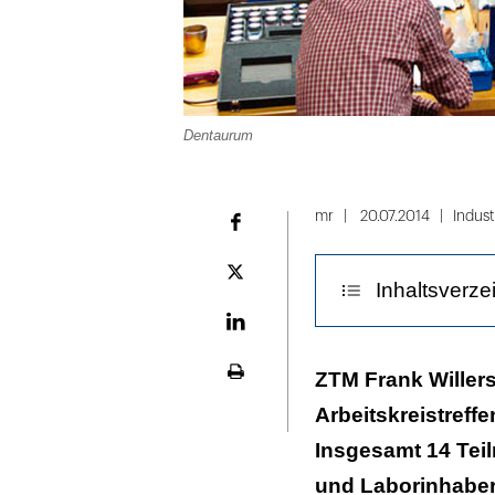
Dentaurum
mr
20.07.2014
Indust
Facebook
Plattform
Inhaltsverze
X
LinekdIn
Enge Zusammena
ZTM Frank Willer
Seite
ausdrucken
Arbeitskreistreff
Insgesamt 14 Tei
und Laborinhaber