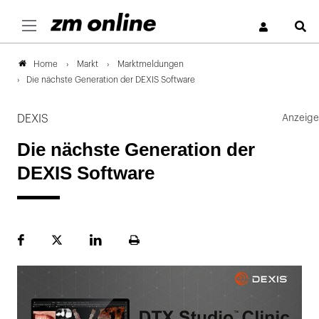
S
Markt
Marktmeldungen
Home
Die nächste Generation der DEXIS Software
DEXIS
Die nächste Generation der
DEXIS Software
Facebook
Plattform
LinekdIn
Seite
X
ausdrucken