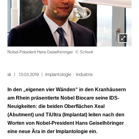
Lightbox
© Schunk
© S
Nobel-Präsident Hans Geiselhöringer
öffnen
Folie
1
sk
13.03.2019
Implantologie
Industrie
von
In den „eigenen vier Wänden“ in den Kranhäusern
3
am Rhein präsentierte Nobel Biocare seine IDS-
Neuigkeiten: die beiden Oberflächen Xeal
(Abutment) und TiUltra (Implantat) leiten nach den
Worten von Nobel-President Hans Geiselhöringer
eine neue Ära in der Implantologie ein.