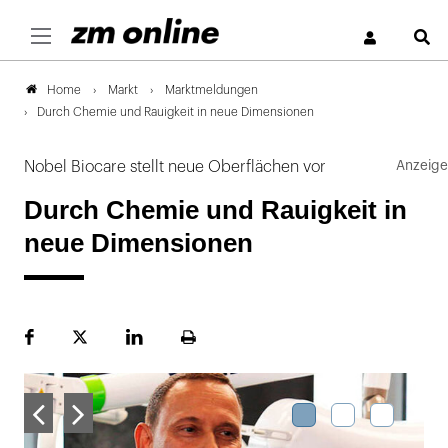
S
Markt
Marktmeldungen
Home
Durch Chemie und Rauigkeit in neue Dimensionen
Nobel Biocare stellt neue Oberflächen vor
Durch Chemie und Rauigkeit in
neue Dimensionen
Facebook
Plattform
LinekdIn
Seite
X
ausdrucken