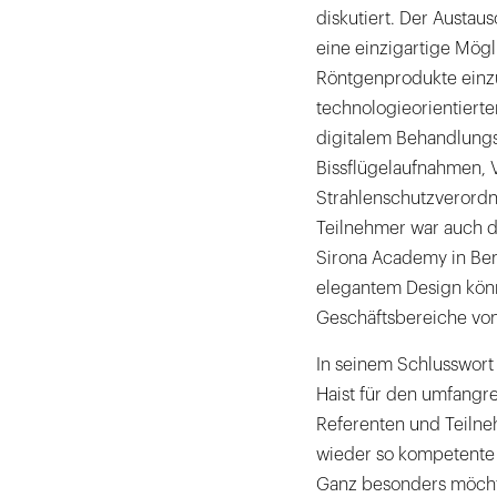
diskutiert. Der Austau
eine einzigartige Mögl
Röntgenprodukte einz
technologieorientiert
digitalem Behandlungs
Bissflügelaufnahmen, V
Strahlenschutzverordnu
Teilnehmer war auch 
Sirona Academy in Ben
elegantem Design könn
Geschäftsbereiche von
In seinem Schlusswort 
Haist für den umfangre
Referenten und Teilneh
wieder so kompetente 
Ganz besonders möchte