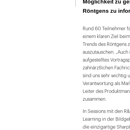
Möglichkeit zu ge
Röntgens zu info
Rund 60 Teilnehmer fa
einem klaren Ziel beim
Trends des Röntgens zu
auszutauschen. „Auch i
aufgestelltes Vortrags
zahnärztlichen Fachri
sind uns sehr wichtig u
Verantwortung als Mark
Leiter des Produktman
zusammen.
In Sessions mit den 
Learning in der Bildge
die einzigartige Sharp