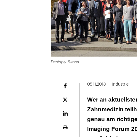
Dentsply Sirona
05.11.2018
Industrie
Facebook
Wer an aktuellst
Plattform
X
Zahnmedizin teil
LinekdIn
genau am richtige
Imaging Forum 20
Seite
ausdrucken