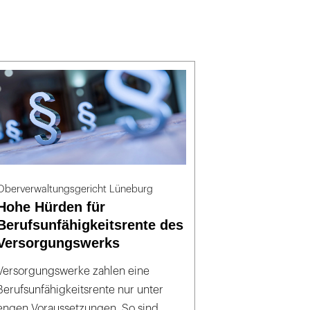
Oberverwaltungsgericht Lüneburg
Hohe Hürden für
Berufsunfähigkeitsrente des
Versorgungswerks
Versorgungswerke zahlen eine
Berufsunfähigkeitsrente nur unter
engen Voraussetzungen. So sind