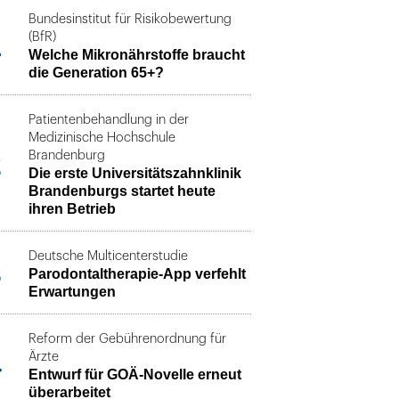
Bundesinstitut für Risikobewertung
1
(BfR)
Welche Mikronährstoffe braucht
die Generation 65+?
Patientenbehandlung in der
Medizinische Hochschule
2
Brandenburg
Die erste Universitätszahnklinik
Brandenburgs startet heute
ihren Betrieb
Deutsche Multicenterstudie
3
Parodontaltherapie-App verfehlt
Erwartungen
Reform der Gebührenordnung für
4
Ärzte
Entwurf für GOÄ-Novelle erneut
überarbeitet