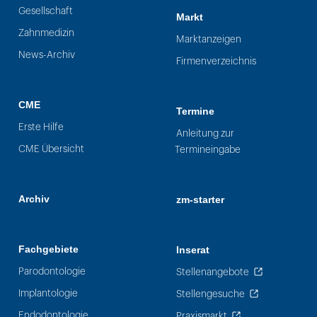
Gesellschaft
Markt
Zahnmedizin
Marktanzeigen
News-Archiv
Firmenverzeichnis
CME
Termine
Erste Hilfe
Anleitung zur
CME Übersicht
Termineingabe
Archiv
zm-starter
Fachgebiete
Inserat
Parodontologie
Stellenangebote
Implantologie
Stellengesuche
Endodontologie
Praxismarkt