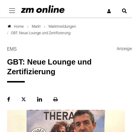
S
Markt
Marktmeldungen
Home
GBT: Neue Lounge und Zertifizierung
EMS
GBT: Neue Lounge und
Zertifizierung
Facebook
Plattform
LinekdIn
Seite
X
ausdrucken