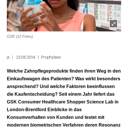
Lightbox
GSK (12 Fotos)
öffnen
Folie
1
js
23.06.2014
Prophylaxe
von
Welche Zahnpflegeprodukte finden ihren Weg in den
12
Einkaufswagen des Patienten? Was wirkt besonders
ansprechend? Und welche Faktoren beeinflussen
die Kaufentscheidung? Seit einem Jahr liefert das
GSK Consumer Healthcare Shopper Science Lab in
London-Brentford Einblicke in das
Konsumverhalten von Kunden und testet mit
modernen biometrischen Verfahren deren Resonanz