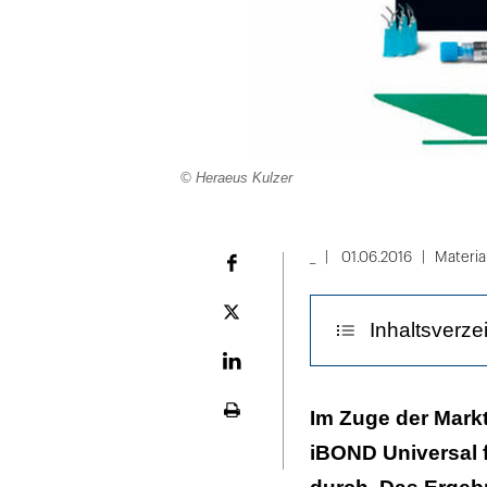
© Heraeus Kulzer
_
01.06.2016
Materia
Facebook
Plattform
Inhaltsverze
X
LinekdIn
iBOND Universa
Im Zuge der Mark
Seite
ausdrucken
iBOND Universal f