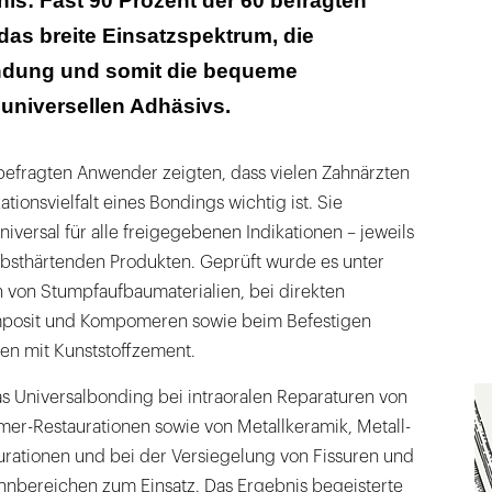
is: Fast 90 Prozent der 60 befragten
das breite Einsatzspektrum, die
ndung und somit die bequeme
niversellen Adhäsivs.
efragten Anwender zeigten, dass vielen Zahnärzten
tionsvielfalt eines Bondings wichtig ist. Sie
ersal für alle freigegebenen Indikationen – jeweils
selbsthärtenden Produkten. Geprüft wurde es unter
von Stumpfaufbaumaterialien, bei direkten
posit und Kompomeren sowie beim Befestigen
nen mit Kunststoffzement.
s Universalbonding bei intraoralen Reparaturen von
r-Restaurationen sowie von Metallkeramik, Metall-
urationen und bei der Versiegelung von Fissuren und
nbereichen zum Einsatz. Das Ergebnis begeisterte