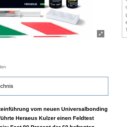
Lightbox
öffnen
lien
ichnis
l überzeugt bis in die Anwendungsdetails
teinführung vom neuen Universalbonding
ührte Heraeus Kulzer einen Feldtest