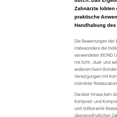
durch. Das Ergebn
Zahnärzte lobten 
praktische Anwe
Handhabung des u
Die Bewertungen der b
insbesondere die Indika
verwendeten iBOND Univ
mit licht-, dual- und 
anderem beim Bonden 
Versorgungen mit Kom
indirekter Restauratio
Darüber hinaus kam da
Komposit- und Kompome
und Vollkeramik-Resta
überempfindlichen Zah