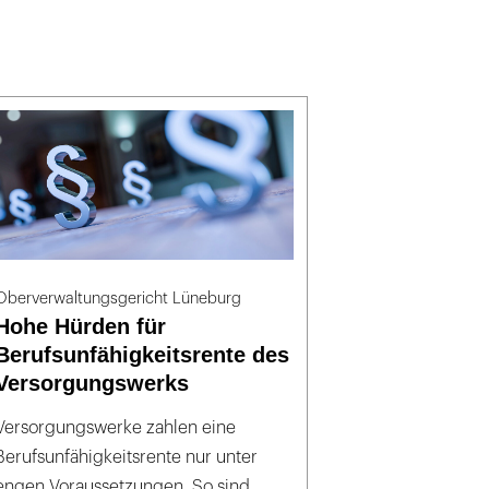
Oberverwaltungsgericht Lüneburg
Hohe Hürden für
Berufsunfähigkeitsrente des
Versorgungswerks
Versorgungswerke zahlen eine
Berufsunfähigkeitsrente nur unter
engen Voraussetzungen. So sind