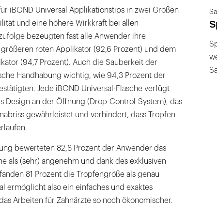
für iBOND Universal Applikationstips in zwei Größen
Sa
S
ilität und eine höhere Wirkkraft bei allen
zufolge bezeugten fast alle Anwender ihre
Sp
 größeren roten Applikator (92,6 Prozent) und dem
we
kator (94,7 Prozent). Auch die Sauberkeit der
S
inische Handhabung wichtig, wie 94,3 Prozent der
estätigten. Jede iBOND Universal-Flasche verfügt
s Design an der Öffnung (Drop-Control-System), das
abriss gewährleistet und verhindert, dass Tropfen
rlaufen.
tung bewerteten 82,8 Prozent der Anwender das
che als (sehr) angenehm und dank des exklusiven
anden 81 Prozent die Tropfengröße als genau
al ermöglicht also ein einfaches und exaktes
das Arbeiten für Zahnärzte so noch ökonomischer.