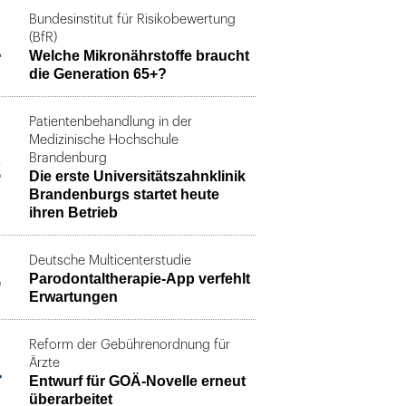
Bundesinstitut für Risikobewertung
1
(BfR)
Welche Mikronährstoffe braucht
die Generation 65+?
Patientenbehandlung in der
Medizinische Hochschule
2
Brandenburg
Die erste Universitätszahnklinik
Brandenburgs startet heute
ihren Betrieb
Deutsche Multicenterstudie
3
Parodontaltherapie-App verfehlt
Erwartungen
Reform der Gebührenordnung für
4
Ärzte
Entwurf für GOÄ-Novelle erneut
überarbeitet