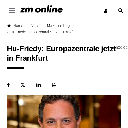
S
Markt
Marktmeldungen
Home
Hu-Friedy: Europazentrale jetzt in Frankfurt
Hu-Friedy: Europazentrale jetzt
in Frankfurt
Facebook
Plattform
LinekdIn
Seite
X
ausdrucken