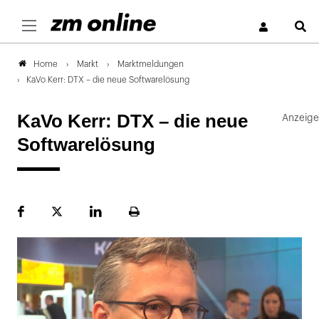
S
Markt
Marktmeldungen
Home
KaVo Kerr: DTX – die neue Softwarelösung
KaVo Kerr: DTX – die neue
Softwarelösung
Facebook
Plattform
LinekdIn
Seite
X
ausdrucken