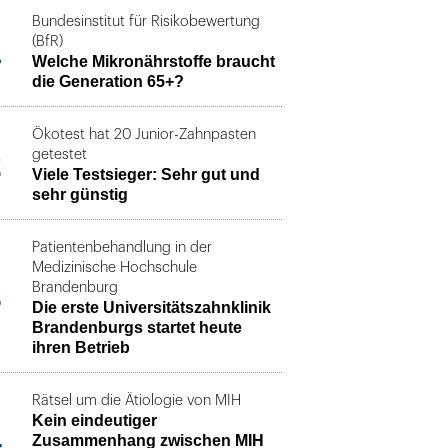
Bundesinstitut für Risikobewertung
1
(BfR)
Welche Mikronährstoffe braucht
die Generation 65+?
Ökotest hat 20 Junior-Zahnpasten
2
getestet
Viele Testsieger: Sehr gut und
sehr günstig
Patientenbehandlung in der
Medizinische Hochschule
3
Brandenburg
Die erste Universitätszahnklinik
Brandenburgs startet heute
ihren Betrieb
Rätsel um die Ätiologie von MIH
Kein eindeutiger
4
Zusammenhang zwischen MIH