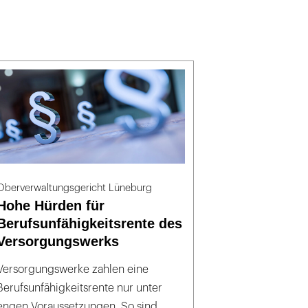
Oberverwaltungsgericht Lüneburg
Hohe Hürden für
Berufsunfähigkeitsrente des
Versorgungswerks
Versorgungswerke zahlen eine
Berufsunfähigkeitsrente nur unter
engen Voraussetzungen. So sind