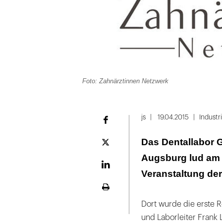
Foto: Zahnärztinnen Netzwerk
js
19.04.2015
Industr
Facebook
Das Dentallabor G
Plattform
X
Augsburg lud am 2
LinekdIn
Veranstaltung der
Seite
ausdrucken
Dort wurde die erste 
und Laborleiter Frank 