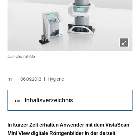
Lightbox
Dürr Dental AG
öffnen
mr
06.09.2013
Hygiene
Inhaltsverzeichnis
Touch-Display-Bedienung per Hand oder
In kurzer Zeit erhalten Anwender mit dem VistaScan
Eingabestift
Mini View digitale Röntgenbilder in der derzeit