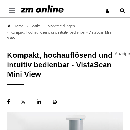
S
Markt
Marktmeldungen
Home
Kompakt, hochauflösend und intuitiv bedienbar - VistaScan Mini
View
Kompakt, hochauflösend und
intuitiv bedienbar - VistaScan
Mini View
Facebook
Plattform
LinekdIn
Seite
X
ausdrucken