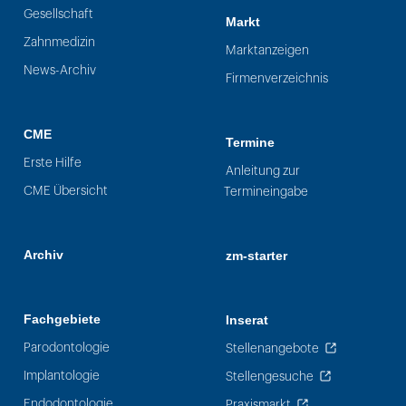
Gesellschaft
Markt
Zahnmedizin
Marktanzeigen
News-Archiv
Firmenverzeichnis
CME
Termine
Erste Hilfe
Anleitung zur
CME Übersicht
Termineingabe
Archiv
zm-starter
Fachgebiete
Inserat
Parodontologie
Stellenangebote
Implantologie
Stellengesuche
Endodontologie
Praxismarkt