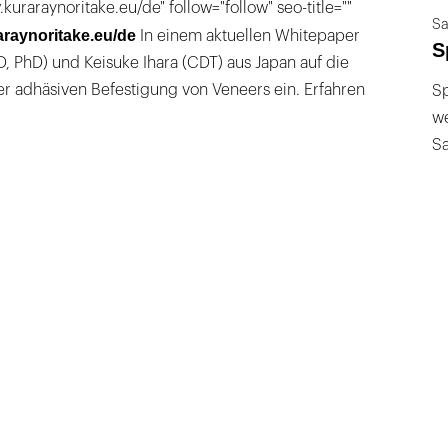
kuraraynoritake.eu/de" follow="follow" seo-title=""
Sa
raynoritake.eu/de
In einem aktuellen Whitepaper
S
 PhD) und Keisuke Ihara (CDT) aus Japan auf die
r adhäsiven Befestigung von Veneers ein. Erfahren
Sp
we
S