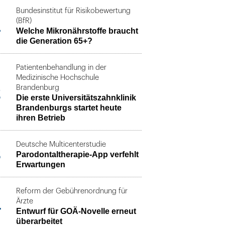
Bundesinstitut für Risikobewertung
1
(BfR)
Welche Mikronährstoffe braucht
die Generation 65+?
Patientenbehandlung in der
Medizinische Hochschule
2
Brandenburg
Die erste Universitätszahnklinik
Brandenburgs startet heute
ihren Betrieb
Deutsche Multicenterstudie
3
Parodontaltherapie-App verfehlt
Erwartungen
Reform der Gebührenordnung für
4
Ärzte
Entwurf für GOÄ-Novelle erneut
überarbeitet