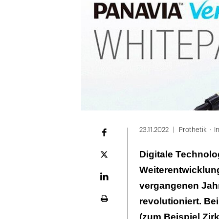
23.11.2022
Prothetik
I
Facebook
Digitale Technolo
Plattform
X
Weiterentwicklung
LinekdIn
vergangenen Jahre
revolutioniert. B
Seite
ausdrucken
(zum Beispiel Zirk