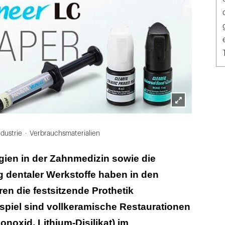
Lightbox
öffnen
ndustrie
Verbrauchsmaterialien
gien in der Zahnmedizin sowie die
 dentaler Werkstoffe haben in den
n die festsitzende Prothetik
eispiel sind vollkeramische Restaurationen
onoxid, Lithium-Disilikat) im