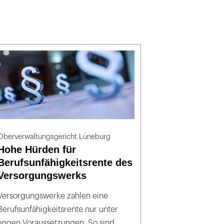
Oberverwaltungsgericht Lüneburg
Hohe Hürden für
Berufsunfähigkeitsrente des
Versorgungswerks
Versorgungswerke zahlen eine
Berufsunfähigkeitsrente nur unter
engen Voraussetzungen. So sind