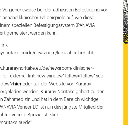
ie Vorgehensweise bei der adhäsiven Befestigung von
 anhand klinischer Fallbeispiele auf, wie diese
inem speziellen Befestigungssystem (PANAVIA
ert gemeistert werden kann.
link
aynoritake.eu/de/newsroom/klinischer-bericht-
ww.kuraraynoritake.eu/de/newsroom/klinischer-
-lc - external-link-new-window" follow="follow" seo-
hier
indow">
oder auf der Website von Kuraray
tergeladen werden. Kuraray Noritake gehört zu den
en Zahnmedizin und hat in dem Bereich wichtige
PANAVIA Veneer LC ist nun das jüngste Mitglied der
hter Veneer-Spezialist. <link
ynoritake.eu/de"