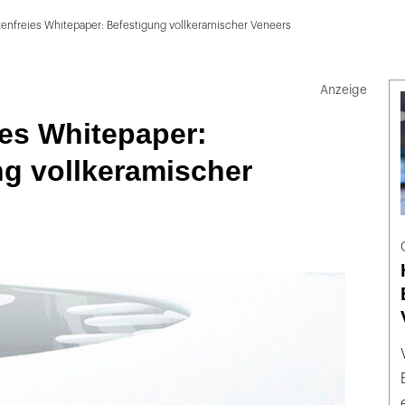
enfreies Whitepaper: Befestigung vollkeramischer Veneers
es Whitepaper:
ng vollkeramischer