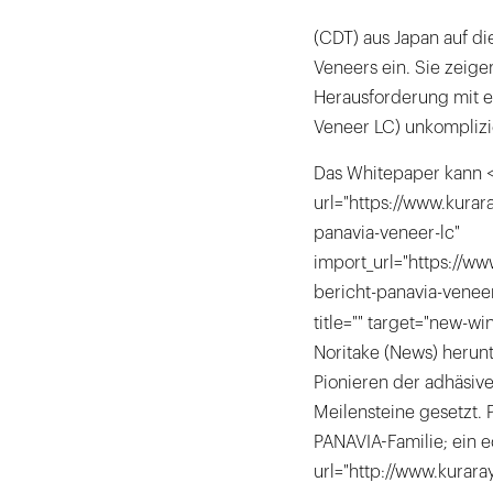
(CDT) aus Japan auf d
Veneers ein. Sie zeigen
Herausforderung mit e
Veneer LC) unkomplizi
Das Whitepaper kann <
url="https://www.kurar
panavia-veneer-lc"
import_url="https://w
bericht-panavia-veneer
title="" target="new-w
Noritake (News) herun
Pionieren der adhäsiv
Meilensteine gesetzt. 
PANAVIA-Familie; ein ec
url="http://www.kurara